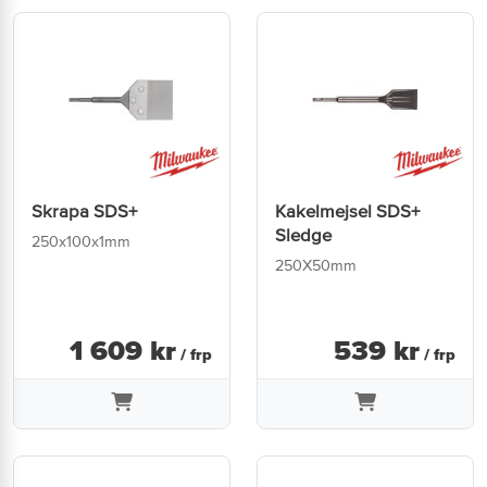
Skrapa SDS+
Kakelmejsel SDS+
Sledge
250x100x1mm
250X50mm
1 609
kr
539
kr
/ frp
/ frp