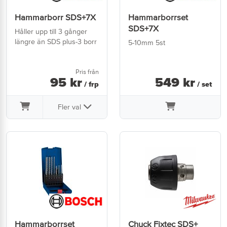
Hammarborr SDS+7X
Hammarborrset
SDS+7X
Håller upp till 3 gånger
längre än SDS plus-3 borr
5-10mm 5st
Pris från
95
kr
549
kr
/ frp
/ set
Fler val
Hammarborrset
Chuck Fixtec SDS+