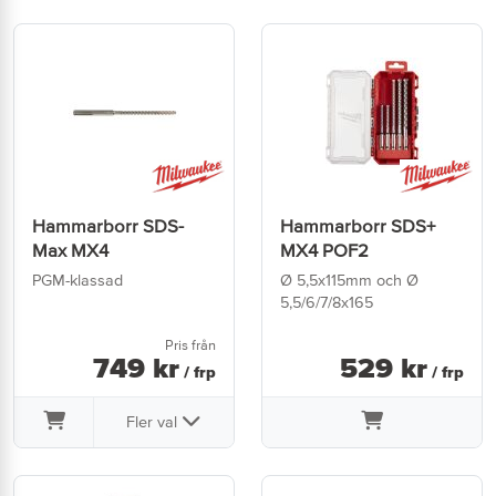
Hammarborr SDS-
Hammarborr SDS+
Max MX4
MX4 POF2
PGM-klassad
Ø 5,5x115mm och Ø
5,5/6/7/8x165
Pris från
749
kr
529
kr
/ frp
/ frp
Fler val