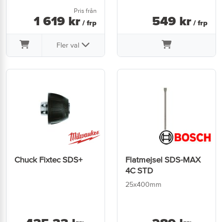
Pris från
1 619
kr
549
kr
/ frp
/ frp
Fler val
Chuck Fixtec SDS+
Flatmejsel SDS-MAX
4C STD
25x400mm