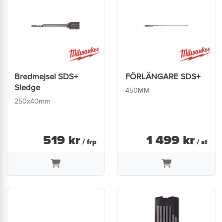
Bredmejsel SDS+
FÖRLÄNGARE SDS+
Sledge
450MM
250x40mm
519
kr
1 499
kr
/ frp
/ st