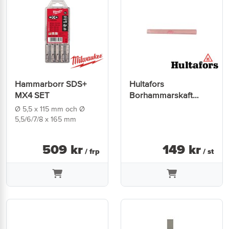
Hammarborr SDS+
Hultafors
MX4 SET
Borhammarskaft
BHS350
Ø 5,5 x 115 mm och Ø
5,5/6/7/8 x 165 mm
509
kr
149
kr
/ frp
/ st