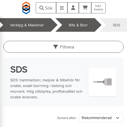
Hoppa till huvudinnehåll
Inkl.
Kundvagn
Meny
Sök
moms
Verktyg & Maskiner
Bits & Borr
SDS
k
Filtrera
SDS
SDS: hammarborr, mejslar & tillbehör för
snabb, exakt borrning i betong och
murverk. Hög slitstyrka, proffskvalitet och
snabb leverans.
Sortera efter: