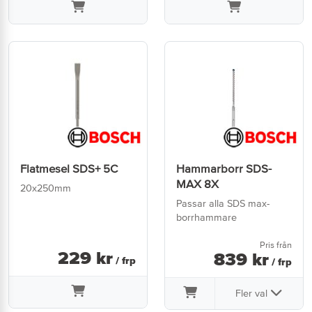
Flatmesel SDS+ 5C
Hammarborr SDS-
MAX 8X
20x250mm
Passar alla SDS max-
borrhammare
Pris från
229
kr
839
kr
/ frp
/ frp
Fler val