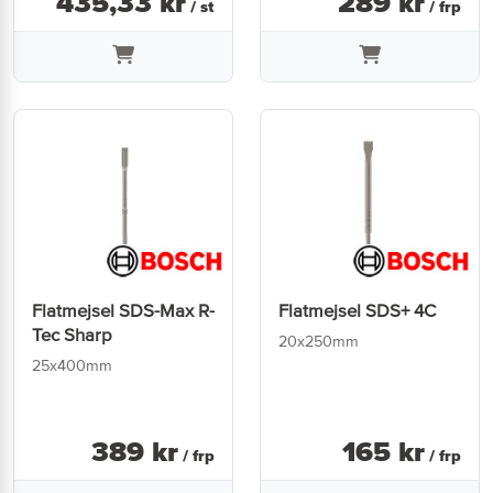
435
,
33
kr
289
kr
/ st
/ frp
Flatmejsel SDS-Max R-
Flatmejsel SDS+ 4C
Tec Sharp
20x250mm
25x400mm
389
kr
165
kr
/ frp
/ frp