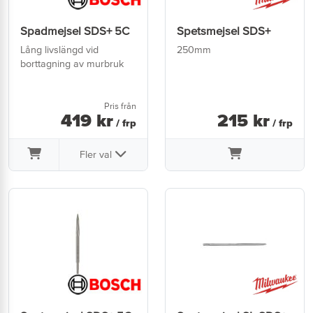
Spadmejsel SDS+ 5C
Spetsmejsel SDS+
Lång livslängd vid
250mm
borttagning av murbruk
Pris från
419
kr
215
kr
/ frp
/ frp
Fler val