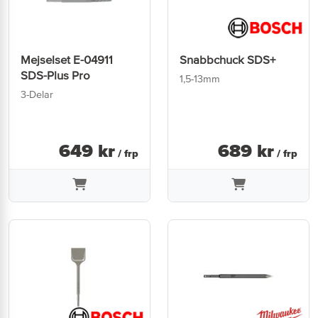
Mejselset E-04911
Snabbchuck SDS+
SDS-Plus Pro
1,5-13mm
3-Delar
649
kr
689
kr
/ frp
/ frp