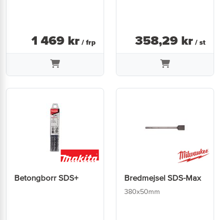
1 469
kr
358
,
29
kr
/ frp
/ st
Betongborr SDS+
Bredmejsel SDS-Max
380x50mm