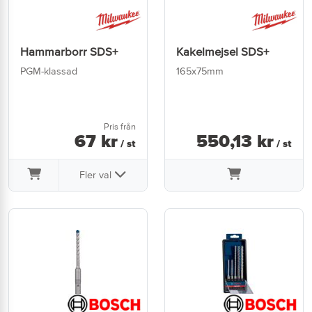
Hammarborr SDS+
Kakelmejsel SDS+
PGM-klassad
165x75mm
Pris från
67
kr
550
,
13
kr
/ st
/ st
Fler val