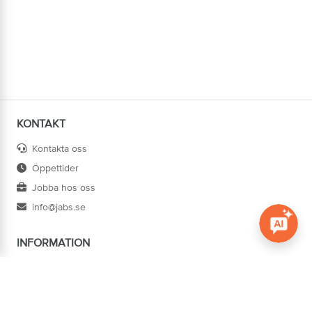
KONTAKT
Kontakta oss
Öppettider
Jobba hos oss
info@jabs.se
INFORMATION
Öppna c
Villkor
Ångra köp
Om oss