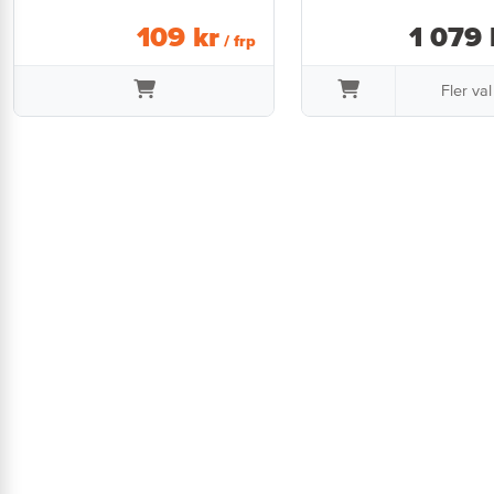
109
kr
1 079
/ frp
Fler va