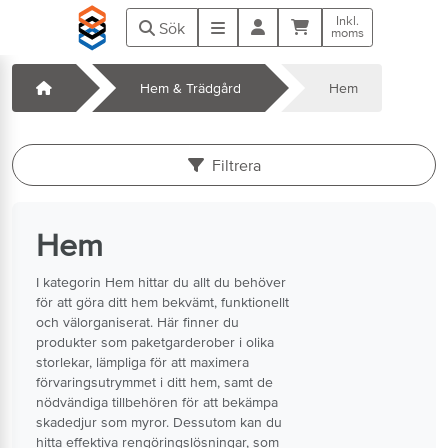
Hoppa till huvudinnehåll
Inkl.
Kundvagn
Meny
Sök
moms
Startsida
Hem & Trädgård
Hem
k
Filtrera
Hem
I kategorin Hem hittar du allt du behöver
för att göra ditt hem bekvämt, funktionellt
och välorganiserat. Här finner du
produkter som paketgarderober i olika
storlekar, lämpliga för att maximera
förvaringsutrymmet i ditt hem, samt de
nödvändiga tillbehören för att bekämpa
skadedjur som myror. Dessutom kan du
hitta effektiva rengöringslösningar, som