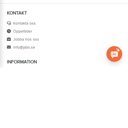
KONTAKT
Kontakta oss
Öppettider
Jobba hos oss
info@jabs.se
INFORMATION
Öppna c
Villkor
Ångra köp
Om oss
Cookies
Tillgänglighet
ADRESS