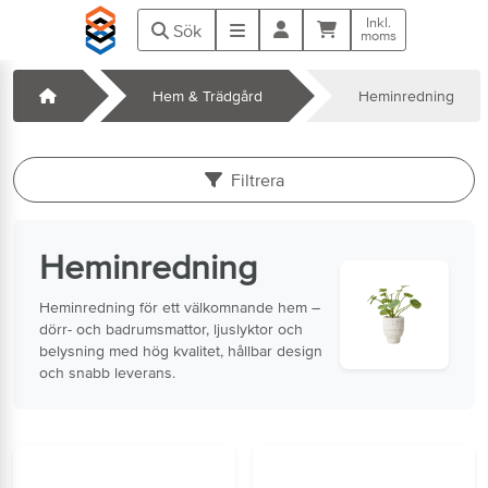
Hoppa till huvudinnehåll
Inkl.
Kundvagn
Meny
Sök
moms
Startsida
Hem & Trädgård
Heminredning
k
Filtrera
Heminredning
Heminredning för ett välkomnande hem –
dörr- och badrumsmattor, ljuslyktor och
belysning med hög kvalitet, hållbar design
och snabb leverans.