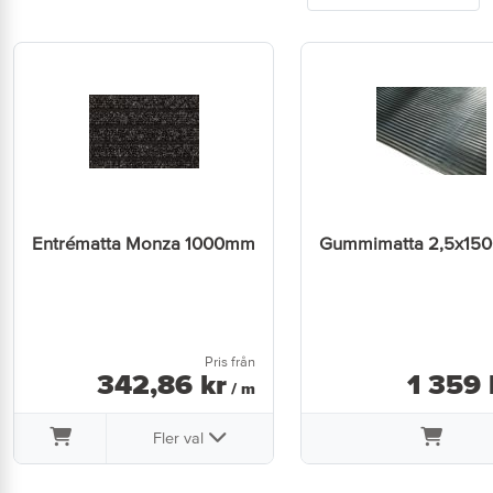
Entrématta Monza 1000mm
Gummimatta 2,5x1
Pris från
342
,
86
kr
1 359
/ m
Fler val