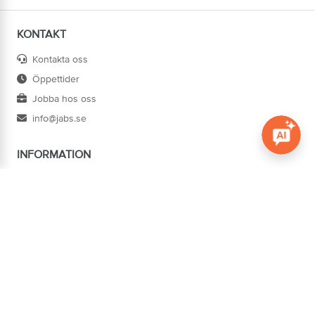
KONTAKT
Kontakta oss
Öppettider
Jobba hos oss
info@jabs.se
INFORMATION
Öppna c
Villkor
Ångra köp
Om oss
Cookies
Tillgänglighet
ADRESS