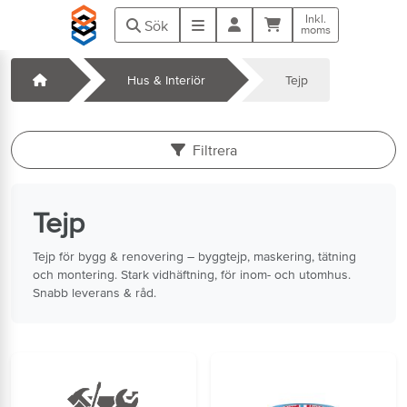
Hoppa till huvudinnehåll
Inkl.
Kundvagn
Meny
Sök
moms
Startsida
Hus & Interiör
Tejp
k
Filtrera
Tejp
Tejp för bygg & renovering – byggtejp, maskering, tätning
och montering. Stark vidhäftning, för inom- och utomhus.
Snabb leverans & råd.