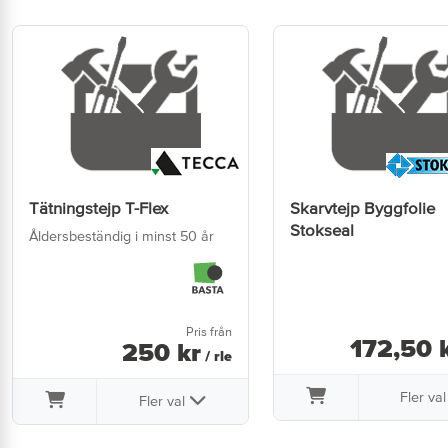
Tätningstejp T-Flex
Skarvtejp Byggfolie
Stokseal
Åldersbeständig i minst 50 år
Pris från
172
,
50
k
250
kr
/ rle
Fler va
Fler val