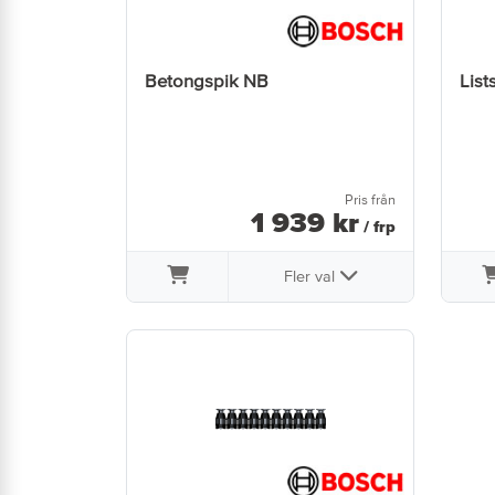
Betongspik NB
List
Pris från
1 939
kr
/ frp
Fler val