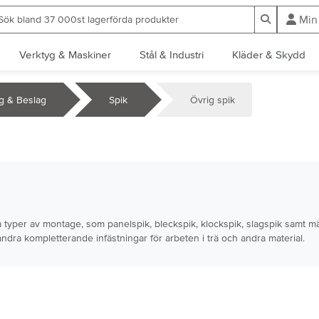
ök bland 37 000st lagerförda produkter
Sök
Min
Verktyg & Maskiner
Stål & Industri
Kläder & Skydd
ng & Beslag
Spik
Övrig spik
lika typer av montage, som panelspik, bleckspik, klockspik, slagspik samt 
andra kompletterande infästningar för arbeten i trä och andra material.