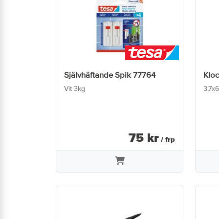
Självhäftande Spik 77764
Kloc
Vit 3kg
3,7x
75
kr
/ frp