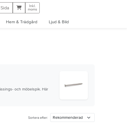
Inkl.
Kundvagn
 Sida
moms
Hem & Trädgård
Ljud & Bild
mässings- och möbelspik. Här
Sortera efter: