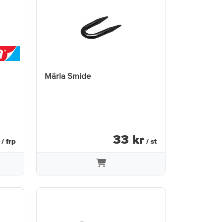
Märla Smide
33
kr
/ frp
/ st