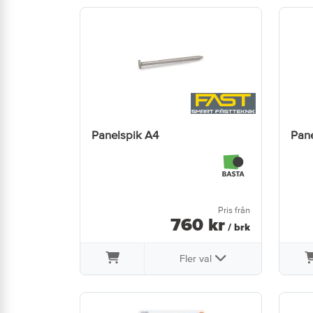
Panelspik A4
Pane
Pris från
760
kr
/ brk
Fler val