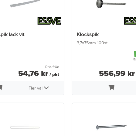
spik lack vit
Klockspik
3,7x75mm 100st
Pris från
54
,
76
kr
556
,
99
kr
/ pkt
Fler val