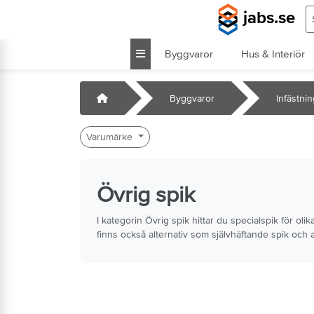
Hoppa till huvudinnehåll
S
jabs.se
Byggvaror
Hus & Interiör
k
Startsida
Byggvaror
Infästni
Varumärke
Övrig spik
I kategorin Övrig spik hittar du specialspik för o
finns också alternativ som självhäftande spik och 