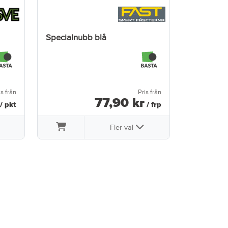
Specialnubb blå
is från
Pris från
77
,
90
kr
/ pkt
/ frp
Fler val