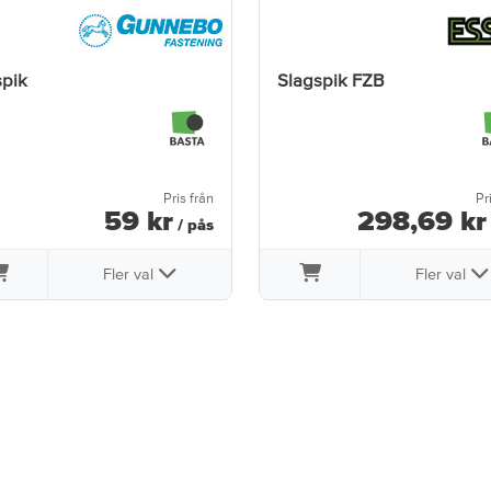
spik
Slagspik FZB
Pris från
Pr
59
kr
298
,
69
kr
/ pås
Fler val
Fler val