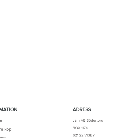
MATION
ADRESS
or
Järn AB Södertorg
BOX 1174
ra köp
621 22 VISBY
oss