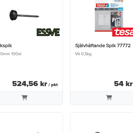
kspik
Självhäftande Spik 77772
60mm 100st
Vit 0,5kg
524
,
56
kr
54
kr
/ pkt