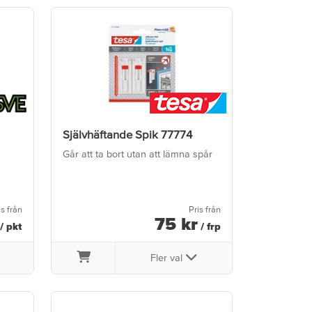
Självhäftande Spik 77774
Går att ta bort utan att lämna spår
is från
Pris från
75
kr
/ pkt
/ frp
Fler val