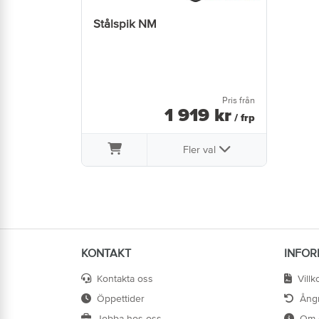
Stålspik NM
Pris från
1 919
kr
/ frp
Fler val
KONTAKT
INFOR
Kontakta oss
Villk
Öppettider
Ång
Jobba hos oss
Om 