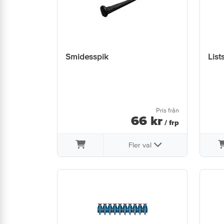
Smidesspik
List
Pris från
66
kr
/ frp
Fler val