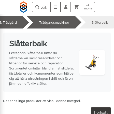
Hoppa till huvudinnehåll
Inkl.
Kundvagn
Meny
Sök
moms
& Trädgård
Trädgårdsmaskiner
Slåtterbalk
k
Slåtterbalk
I kategorin Slåtterbalk hittar du
slåtterbalkar samt reservdelar och
tillbehör för service och reparation.
Sortimentet omfattar bland annat slitdelar,
fästdetaljer och komponenter som hjälper
dig att hålla utrustningen i drift och få en
jämn och effektiv slåtter.
Det finns inga produkter att visa i denna kategori.
Fortsätt