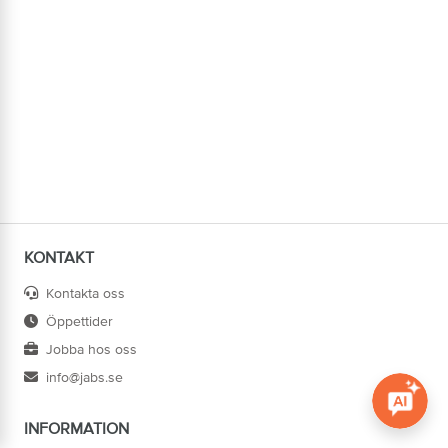
KONTAKT
Kontakta oss
Öppettider
Jobba hos oss
info@jabs.se
INFORMATION
Öppna c