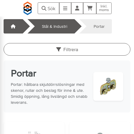
Hoppa till huvudinnehåll
Inkl.
Kundvagn
Meny
Sök
moms
Startsida
Stål & Industri
Portar
k
Filtrera
Portar
Portar: hållbara skjutdörrslösningar med
skenor, rullar och beslag för inne & ute.
Smidig öppning, lång livslängd och snabb
leverans.