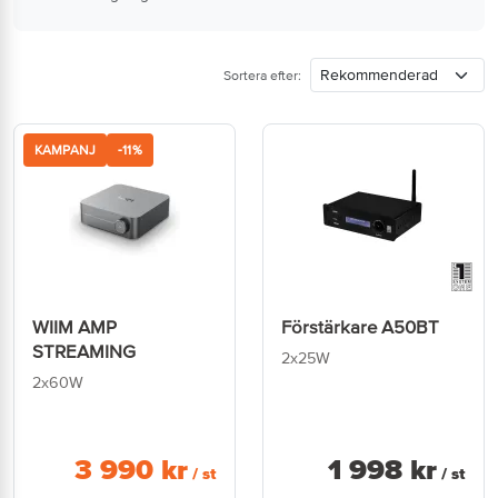
Sortera efter:
KAMPANJ
-11%
WIIM AMP
Förstärkare A50BT
STREAMING
2x25W
2x60W
3 990
kr
1 998
kr
/ st
/ st