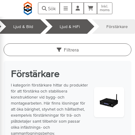
Hoppa till huvudinnehåll
Inkl.
Kundvagn
Meny
Sök
moms
da
Ljud & Bild
Ljud & HiFi
Förstärkare
k
Filtrera
Förstärkare
I kategorin förstärkare hittar du produkter
för att förstärka och stabilisera
konstruktioner vid bygg- och
montagearbeten. Här finns lösningar för
att öka bärighet, styvhet och hållfasthet,
exempelvis förstärkningar för trä- och
plåtdetaljer samt tillbehör som passar
olika infästnings- och
sammanfogningsbehov.