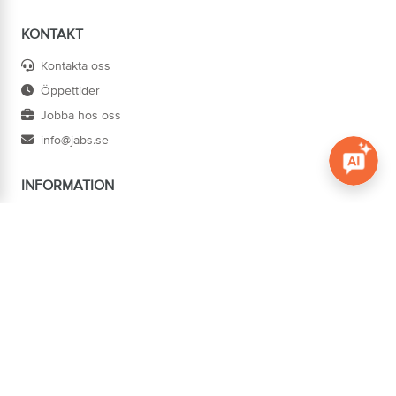
KONTAKT
Kontakta oss
Öppettider
Jobba hos oss
info@jabs.se
INFORMATION
Öppna c
Villkor
Ångra köp
Om oss
Cookies
Tillgänglighet
ADRESS
Järn AB Södertorg