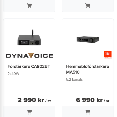
Förstärkare CA802BT
Hemmabioförstärkare
MA510
2x40W
5.2-kanals
2 990
kr
6 990
kr
/ st
/ st