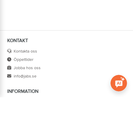
KONTAKT
Kontakta oss
Öppettider
Jobba hos oss
info@jabs.se
INFORMATION
Öppna c
Villkor
Ångra köp
Om oss
Cookies