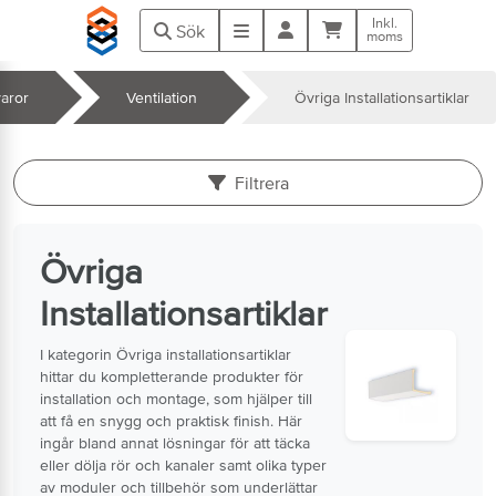
Hoppa till huvudinnehåll
Inkl.
Kundvagn
Meny
Sök
moms
aror
Ventilation
Övriga Installationsartiklar
k
Filtrera
Övriga
Installationsartiklar
I kategorin Övriga installationsartiklar
hittar du kompletterande produkter för
installation och montage, som hjälper till
att få en snygg och praktisk finish. Här
ingår bland annat lösningar för att täcka
eller dölja rör och kanaler samt olika typer
av moduler och tillbehör som underlättar