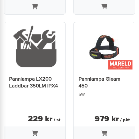
Pannlampa LX200
Pannlampa Gleam
Laddbar 350LM IPX4
450
5W
229
kr
979
kr
/ st
/ pkt