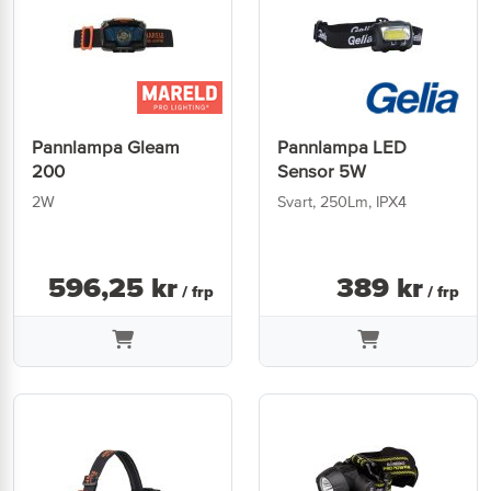
Pannlampa Gleam
Pannlampa LED
200
Sensor 5W
2W
Svart, 250Lm, IPX4
596
,
25
kr
389
kr
/ frp
/ frp