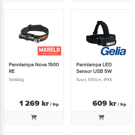
Pannlampa Nova 1500
Pannlampa LED
RE
Sensor USB 5W
Stöttålig
Svart, 500Lm, IPX5
1 269
kr
609
kr
/ frp
/ frp