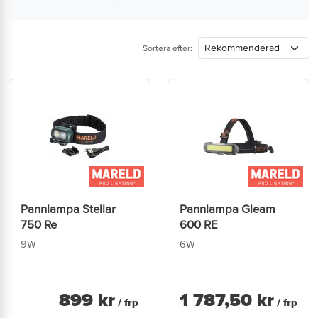
Sortera efter:
Pannlampa Stellar
Pannlampa Gleam
750 Re
600 RE
9W
6W
899
kr
1 787
,
50
kr
/ frp
/ frp