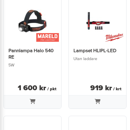
Pannlampa Halo 540
Lampset HLIPL-LED
RE
Utan laddare
5W
1 600
kr
919
kr
/ pkt
/ krt