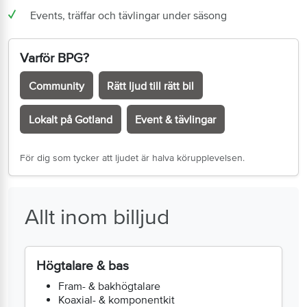
Events, träffar och tävlingar under säsong
Varför BPG?
Community
Rätt ljud till rätt bil
Lokalt på Gotland
Event & tävlingar
För dig som tycker att ljudet är halva körupplevelsen.
Allt inom billjud
Högtalare & bas
Fram- & bakhögtalare
Koaxial- & komponentkit