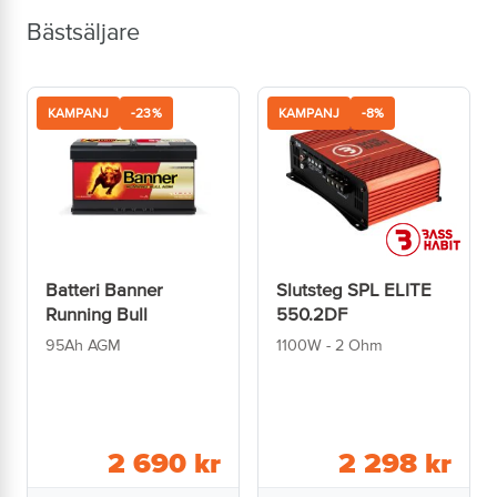
Bästsäljare
KAMPANJ
-23%
KAMPANJ
-8%
Batteri Banner
Slutsteg SPL ELITE
Running Bull
550.2DF
95Ah AGM
1100W - 2 Ohm
2 690
kr
2 298
kr