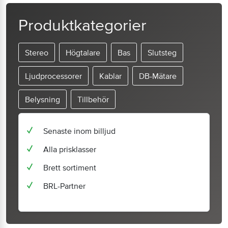
Produktkategorier
Stereo
Högtalare
Bas
Slutsteg
Ljudprocessorer
Kablar
DB-Mätare
Belysning
Tillbehör
Senaste inom billjud
Alla prisklasser
Brett sortiment
BRL-Partner