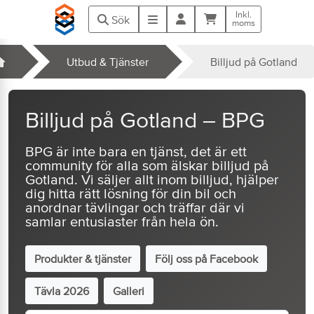
Hoppa till huvudinnehåll
Inkl.
Kundvagn
Meny
Sök
moms
Startsida
Utbud & Tjänster
Billjud på Gotland
k
Billjud på Gotland – BPG
BPG är inte bara en tjänst, det är ett
community för alla som älskar billjud på
Gotland. Vi säljer allt inom billjud, hjälper
dig hitta rätt lösning för din bil och
anordnar tävlingar och träffar där vi
samlar entusiaster från hela ön.
Produkter & tjänster
Följ oss på Facebook
Tävla 2026
Galleri