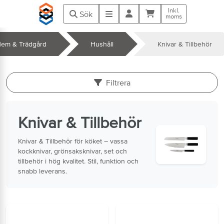
Hoppa till huvudinnehåll
Inkl.
Kundvagn
Meny
Sök
moms
em & Trädgård
Hushåll
Knivar & Tillbehör
k
Filtrera
Knivar & Tillbehör
Knivar & Tillbehör för köket – vassa
kockknivar, grönsaksknivar, set och
tillbehör i hög kvalitet. Stil, funktion och
snabb leverans.