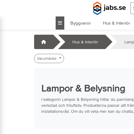
Hoppa till huvudinnehåll
S
jabs.se
Byggvaror
Hus & Interiör
k
Startsida
Hus & Interiör
Lamp
Varumärke
Lampor & Belysning
I kategorin Lampor & Belysning hittar du pannlampo
verkstad och friluftsliv. Produkterna passar allt fr
installationsråd. Om du vill veta mer kan du chatta