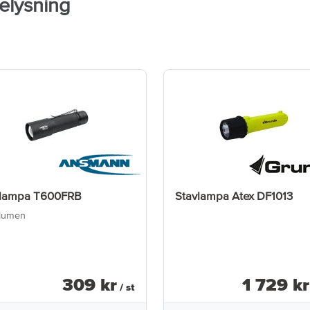
elysning
klampa T600FRB
Stavlampa Atex DF1013
lumen
309
kr
1 729
kr
/ st