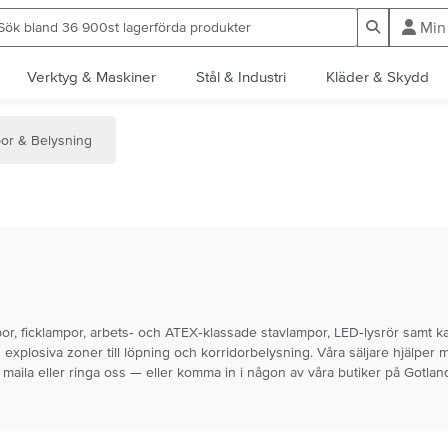
ök bland 36 900st lagerförda produkter
Sök
Min
Verktyg & Maskiner
Stål & Industri
Kläder & Skydd
or & Belysning
r, ficklampor, arbets‑ och ATEX‑klassade stavlampor, LED‑lysrör samt kabl
ån explosiva zoner till löpning och korridorbelysning. Våra säljare hjälper 
, maila eller ringa oss — eller komma in i någon av våra butiker på Gotlan