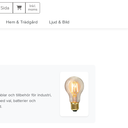
Inkl.
Kundvagn
 Sida
moms
Hem & Trädgård
Ljud & Bild
ar och tillbehör för industri,
med val, batterier och
d.