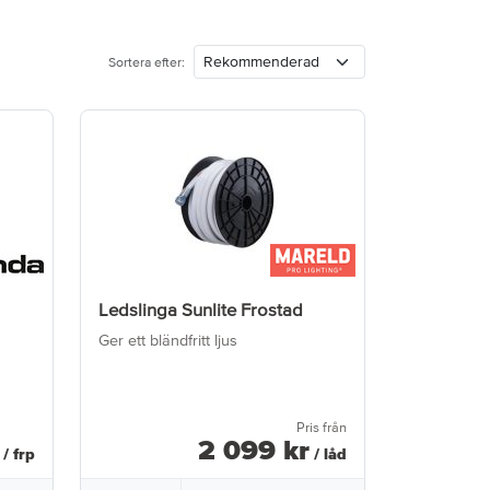
Sortera efter:
Ledslinga Sunlite Frostad
Pannlampa
Ger ett bländfritt ljus
9W
Pris från
2 099
kr
/ frp
/ låd