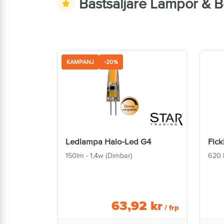
Bästsäljare Lampor & B
KAMPANJ
-20%
Ledlampa Halo-Led G4
Fic
150lm - 1,4w (Dimbar)
620 
63
,
92
kr
/ frp