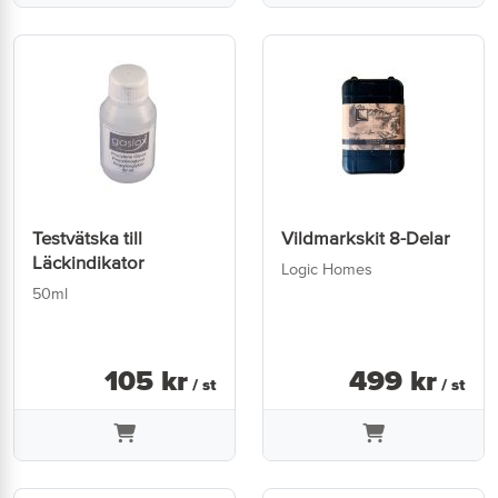
Testvätska till
Vildmarkskit 8-Delar
Läckindikator
Logic Homes
50ml
105
kr
499
kr
/ st
/ st