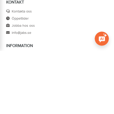
KONTAKT
Kontakta oss
Öppettider
Jobba hos oss
info@jabs.se
INFORMATION
Öppna c
Villkor
Ångra köp
Om oss
Cookies
Tillgänglighet
ADRESS
Järn AB Södertorg
BOX 1174