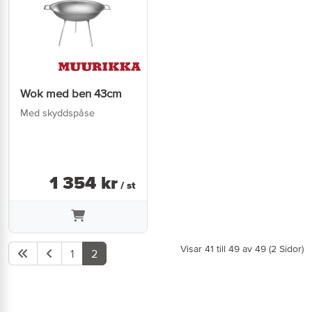
Wok med ben 43cm
Med skyddspåse
1 354
kr
/ st
Visar 41 till 49 av 49 (2 Sidor)
1
2