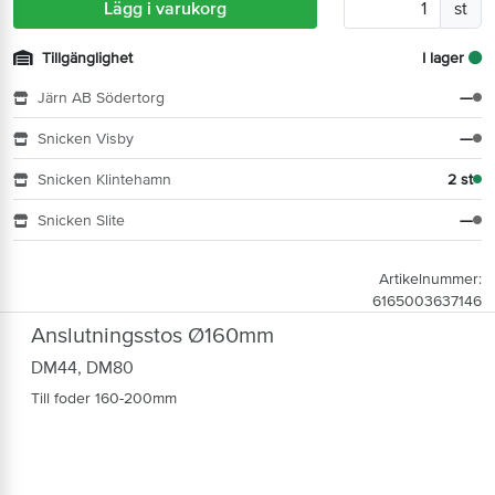
Lägg i varukorg
st
Tillgänglighet
I lager
Järn AB Södertorg
—
Snicken Visby
—
Snicken Klintehamn
2 st
Snicken Slite
—
Artikelnummer:
6165003637146
Anslutningsstos Ø160mm
DM44, DM80
Till foder 160-200mm