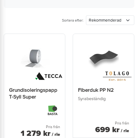
Sortera efter:
Grundisoleringspapp
Fiberduk PP N2
T-Syll Super
Syrabeständig
Pris från
Pris från
699
kr
/ rle
1 279
kr
/ rle