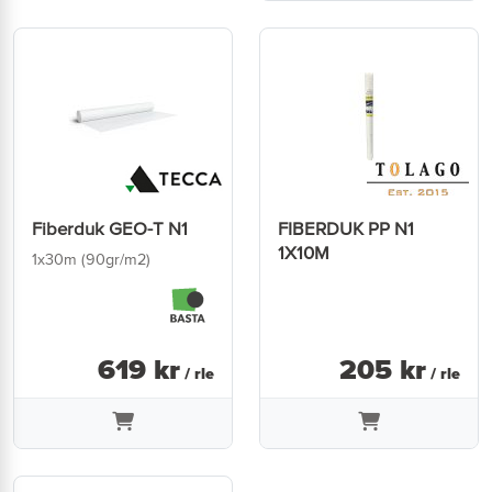
Fiberduk GEO-T N1
FIBERDUK PP N1
1X10M
1x30m (90gr/m2)
619
kr
205
kr
/ rle
/ rle