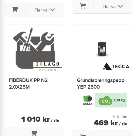
Fler val
Fler val
FIBERDUK PP N2
Grundisoleringspapp
2,0X25M
YEP 2500
1,38 kg
Pris från
1 010
kr
/ rle
469
kr
/ rle