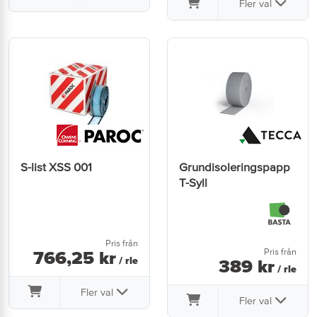
Fler val
S-list XSS 001
Grundisoleringspapp
T-Syll
Pris från
Pris från
766
,
25
kr
/ rle
389
kr
/ rle
Fler val
Fler val