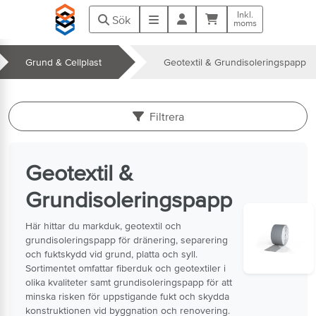
Hoppa till huvudinnehåll
Inkl.
Kundvagn
Meny
Sök
moms
Grund & Cellplast
Geotextil & Grundisoleringspapp
k
Filtrera
Geotextil &
Grundisoleringspapp
Här hittar du markduk, geotextil och
grundisoleringspapp för dränering, separering
och fuktskydd vid grund, platta och syll.
Sortimentet omfattar fiberduk och geotextiler i
olika kvaliteter samt grundisoleringspapp för att
minska risken för uppstigande fukt och skydda
konstruktionen vid byggnation och renovering.