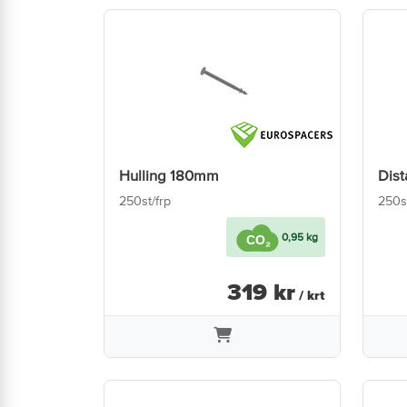
Hulling 180mm
Dist
250st/frp
250s
0,95 kg
319
kr
/ krt