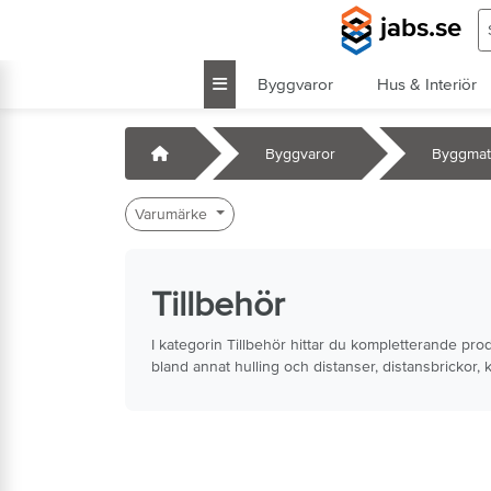
Hoppa till huvudinnehåll
S
jabs.se
Byggvaror
Hus & Interiör
k
Startsida
Byggvaror
Byggmate
Varumärke
Tillbehör
I kategorin Tillbehör hittar du kompletterande pro
bland annat hulling och distanser, distansbrickor, 