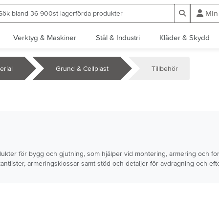
ök bland 36 900st lagerförda produkter
Sök
Min
Verktyg & Maskiner
Stål & Industri
Kläder & Skydd
rial
Grund & Cellplast
Tillbehör
dukter för bygg och gjutning, som hjälper vid montering, armering och fo
kantlister, armeringsklossar samt stöd och detaljer för avdragning och eft