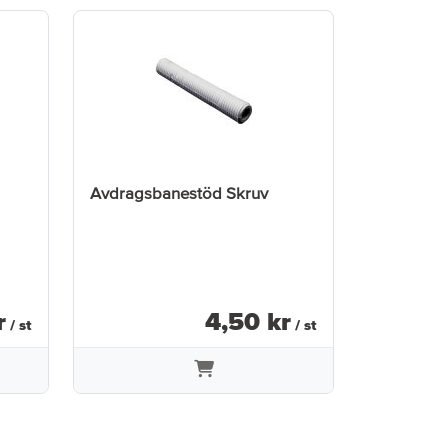
Avdragsbanestöd Skruv
r
4
,
50
kr
/ st
/ st