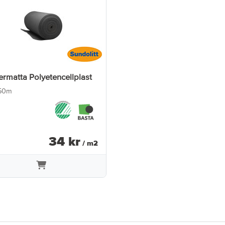
ermatta Polyetencellplast
50m
34
kr
/ m2