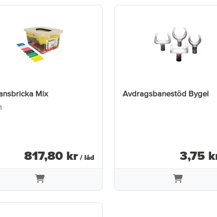
ansbricka Mix
Avdragsbanestöd Bygel
t
817
,
80
kr
3
,
75
k
/ låd