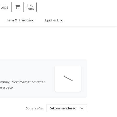
Inkl.
Kundvagn
 Sida
moms
Hem & Trädgård
Ljud & Bild
rmning. Sortimentet omfattar
erarbete.
Sortera efter: