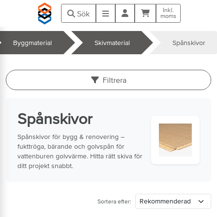
Hoppa till huvudinnehåll
Inkl.
Kundvagn
Meny
Sök
moms
Byggmaterial
Skivmaterial
Spånskivor
k
Filtrera
Spånskivor
Spånskivor för bygg & renovering –
fukttröga, bärande och golvspån för
vattenburen golvvärme. Hitta rätt skiva för
ditt projekt snabbt.
Sortera efter: