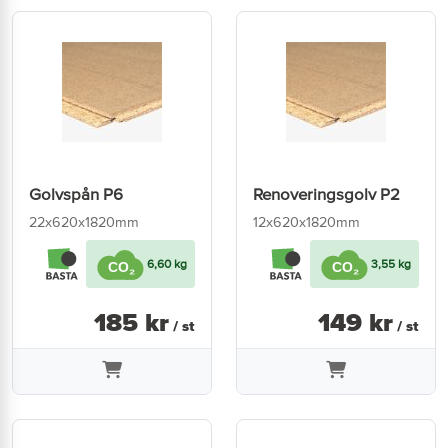
Golvspån P6
Renoveringsgolv P2
22x620x1820mm
12x620x1820mm
6,60 kg
3,55 kg
185
kr
149
kr
/ st
/ st