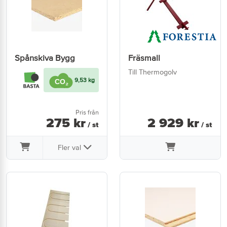
Spånskiva Bygg
Fräsmall
Till Thermogolv
9,53 kg
Pris från
275
kr
2 929
kr
/ st
/ st
Fler val