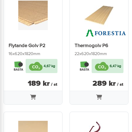
Flytande Golv P2
Thermogolv P6
16x620x1820mm
22x620x1820mm
4,67 kg
6,47 kg
189
kr
289
kr
/ st
/ st