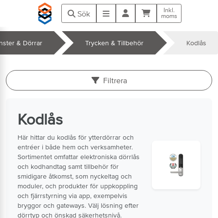
Hoppa till huvudinnehåll
Inkl.
Kundvagn
Meny
Sök
moms
nster & Dörrar
Trycken & Tillbehör
Kodlås
k
Filtrera
Kodlås
Här hittar du kodlås för ytterdörrar och
entréer i både hem och verksamheter.
Sortimentet omfattar elektroniska dörrlås
och kodhandtag samt tillbehör för
smidigare åtkomst, som nyckeltag och
moduler, och produkter för uppkoppling
och fjärrstyrning via app, exempelvis
bryggor och gateways. Välj lösning efter
dörrtyp och önskad säkerhetsnivå.