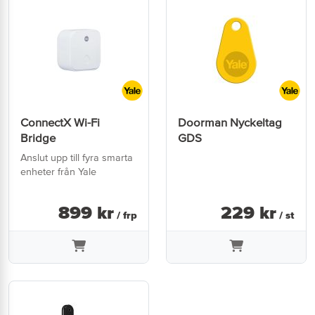
ConnectX Wi-Fi
Doorman Nyckeltag
Bridge
GDS
Anslut upp till fyra smarta
enheter från Yale
899
kr
229
kr
/ frp
/ st