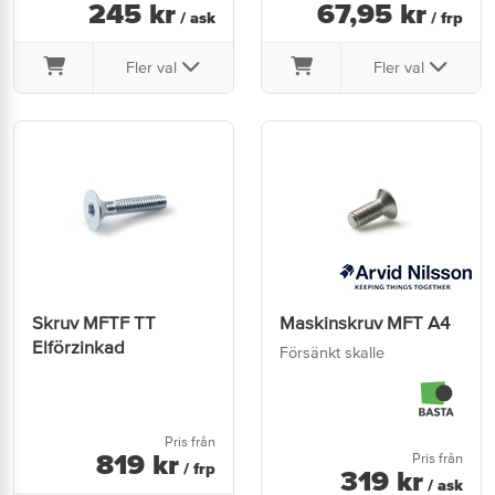
245
kr
67
,
95
kr
/ ask
/ frp
Fler val
Fler val
Skruv MFTF TT
Maskinskruv MFT A4
Elförzinkad
Försänkt skalle
Pris från
819
kr
Pris från
/ frp
319
kr
/ ask