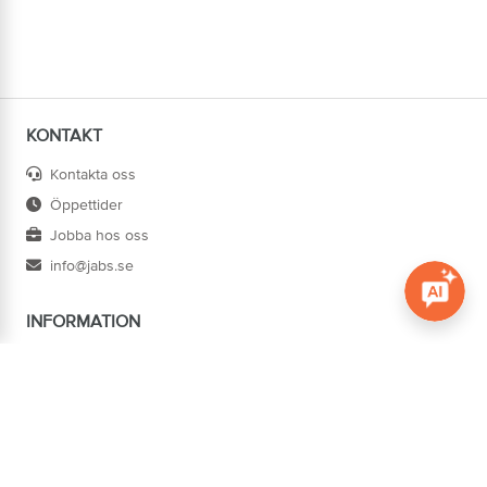
KONTAKT
Kontakta oss
Öppettider
Jobba hos oss
info@jabs.se
INFORMATION
Öppna c
Villkor
Ångra köp
Om oss
Cookies
Tillgänglighet