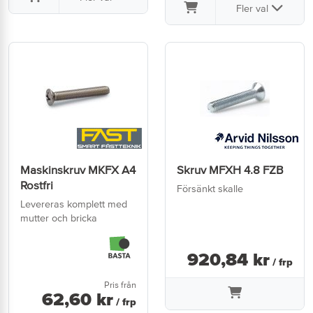
Fler val
Maskinskruv MKFX A4
Skruv MFXH 4.8 FZB
Rostfri
Försänkt skalle
Levereras komplett med
mutter och bricka
920
,
84
kr
/ frp
Pris från
62
,
60
kr
/ frp