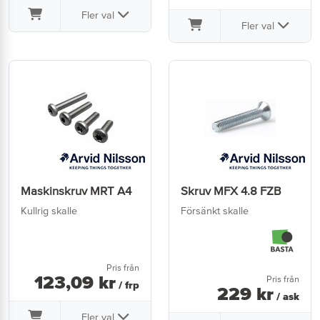
Fler val
Fler val
Maskinskruv MRT A4
Skruv MFX 4.8 FZB
Kullrig skalle
Försänkt skalle
Pris från
123
,
09
kr
Pris från
/ frp
229
kr
/ ask
Fler val