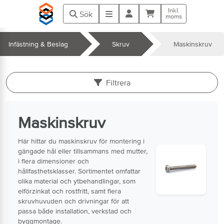
Hoppa till huvudinnehåll
Inkl.
Kundvagn
Meny
Sök
moms
Infästning & Beslag
Skruv
Maskinskruv
k
Filtrera
Maskinskruv
Här hittar du maskinskruv för montering i
gängade hål eller tillsammans med mutter,
i flera dimensioner och
hållfasthetsklasser. Sortimentet omfattar
olika material och ytbehandlingar, som
elförzinkat och rostfritt, samt flera
skruvhuvuden och drivningar för att
passa både installation, verkstad och
byggmontage.