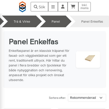
Hoppa till huvudinnehåll
Inkl.
Kundvagn
Meny
Sök
moms
Trä & Virke
Panel
Panel Enkelfas
k
Panel Enkelfas
Enkelfaspanel är en klassisk träpanel för
fasad- och väggbeklädnad som ger ett
rent, traditionellt uttryck. Här hittar du
panel i flera bredder och tjocklekar för
både nybyggnation och renovering,
anpassat för olika projekt och önskat
utseende.
Sortera efter: