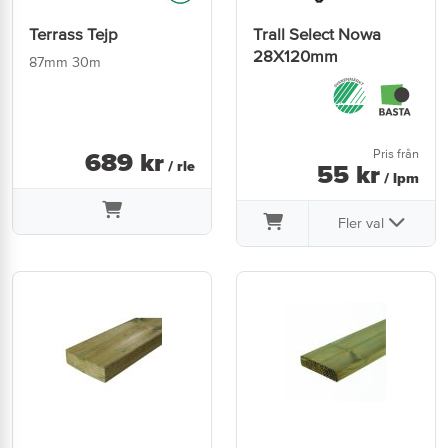
Terrass Tejp
Trall Select Nowa
28X120mm
87mm 30m
Pris från
689
kr
/ rle
55
kr
/ lpm
Fler val