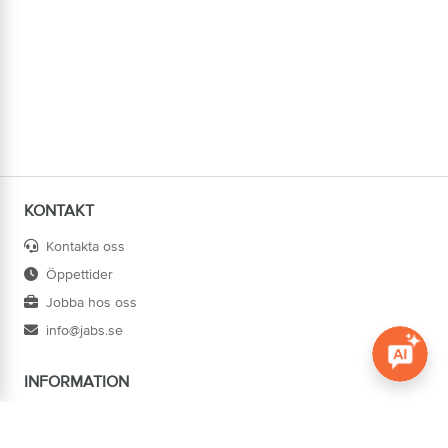
KONTAKT
Kontakta oss
Öppettider
Jobba hos oss
info@jabs.se
INFORMATION
Öppna c
Villkor
Ångra köp