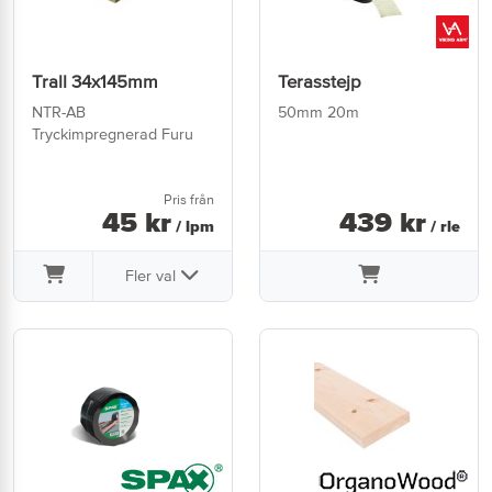
Trall 34x145mm
Terasstejp
NTR-AB
50mm 20m
Tryckimpregnerad Furu
Pris från
45
kr
439
kr
/ lpm
/ rle
Fler val