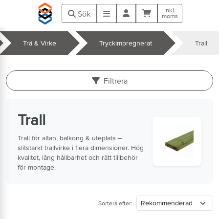
Hoppa till huvudinnehåll
Inkl.
Kundvagn
Meny
Sök
moms
Trä & Virke
Tryckimpregnerat
Trall
k
Filtrera
Trall
Trall för altan, balkong & uteplats –
slitstarkt trallvirke i flera dimensioner. Hög
kvalitet, lång hållbarhet och rätt tillbehör
för montage.
Sortera efter: