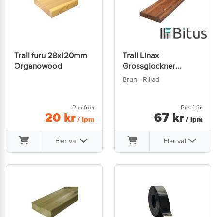
Trall furu 28x120mm
Trall Linax
Organowood
Grossglockner
28x145mm
Brun - Rillad
Pris från
Pris från
20
kr
67
kr
/ lpm
/ lpm
Fler val
Fler val