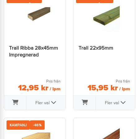
Trall Ribba 28x45mm
Trall 22x95mm
Impregnerad
Pris från
Pris från
12
,
95
kr
15
,
95
kr
/ lpm
/ lpm
Fler val
Fler val
KAMPANJ
-46%