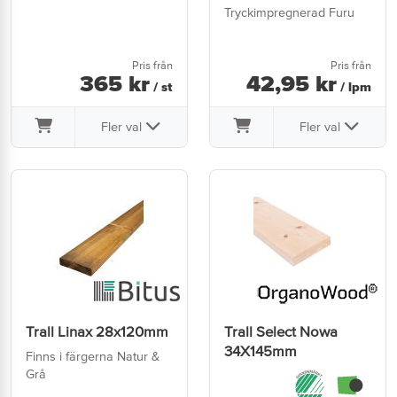
Tryckimpregnerad Furu
Pris från
Pris från
365
kr
42
,
95
kr
/ st
/ lpm
Fler val
Fler val
Trall Linax 28x120mm
Trall Select Nowa
34X145mm
Finns i färgerna Natur &
Grå