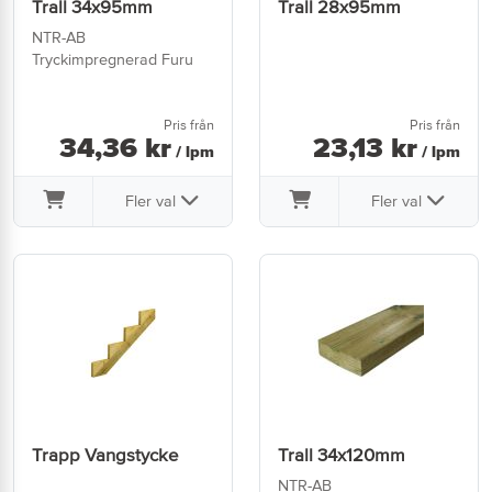
Trall 34x95mm
Trall 28x95mm
NTR-AB
Tryckimpregnerad Furu
Pris från
Pris från
34
,
36
kr
23
,
13
kr
/ lpm
/ lpm
Fler val
Fler val
Trapp Vangstycke
Trall 34x120mm
NTR-AB