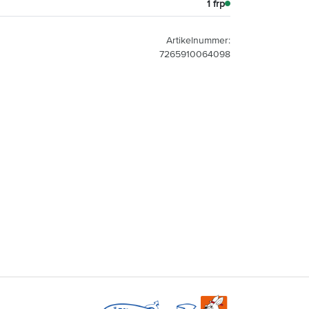
1 frp
Artikelnummer:
7265910064098