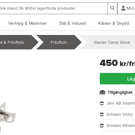
ök bland 36 900st lagerförda produkter
Sök
Min
Verktyg & Maskiner
Stål & Industri
Kläder & Skydd
t & Friluftsliv
Friluftsliv
Glacier Camp Stove
450
kr
/f
Läg
Tillgänglighet
Järn AB Södert
Snicken Visby
Snicken Klinte