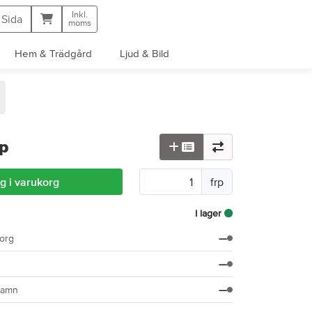
Inkl.
Kundvagn
 Sida
moms
Hem & Trädgård
Ljud & Bild
rp
g i varukorg
frp
I lager
org
—
—
hamn
—