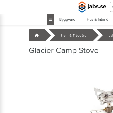
Hoppa till huvudinnehåll
S
jabs.se
Byggvaror
Hus & Interiör
k
Startsida
Hem & Trädgård
Jak
Glacier Camp Stove