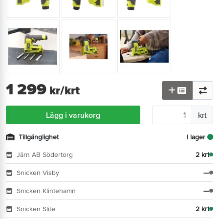
1 299
kr
/krt
Lägg i varukorg
krt
Tillgänglighet
I lager
Järn AB Södertorg
2 krt
Snicken Visby
—
Snicken Klintehamn
—
Snicken Slite
2 krt