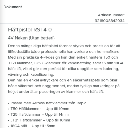
Dokument
Artikelnummer:
3218008842034
Häftpistol RST4-0
4V Naken (Utan batteri)
Denna mångsidiga häftpistol förenar styrka och precision för att
tillfredsställa både professionella hantverkare och hemmafixare.
Med sin praktiska 4-i-1-design kan den enkelt hantera T50 och
JT21 klammer, T25 U-klammer för kabelhäftning samt 15 mm 18GA
häftstift, vilket gör den perfekt för olika uppgifter som isolering,
vävning och kabelfixering.
Den har en enkel avtryckare och en säkerhetsspets som ökar
både säkerhet och noggrannhet, medan tydliga markeringar på
höljet underlättar placeringen av klammer och häftstift.
• Passar med Arrows häftklammer från Rapid
• T50 Häftklammer – Upp till 10mm
• T25 Häftklammer – Upp till 14mm
• JT21 Häftklammer – Upp till 10mm
• 18GA stift – Upp till 15mm