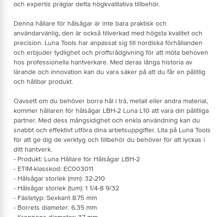
och expertis präglar detta högkvalitativa tillbehör.
Denna hållare för hålsågar är inte bara praktisk och
användarvänlig, den är också tillverkad med högsta kvalitet och
precision. Luna Tools har anpassat sig till nordiska förhållanden
och erbjuder tydlighet och proffsrådgivning för att möta behoven
hos professionella hantverkare. Med deras långa historia av
lärande och innovation kan du vara säker på att du får en pålitlig
och hållbar produkt.
Oavsett om du behöver borra hål i trä, metall eller andra material,
kommer hållaren för hålsågar LBH-2 Luna L10 att vara din pålitliga
partner. Med dess mångsidighet och enkla användning kan du
snabbt och effektivt utföra dina arbetsuppgifter. Lita på Luna Tools
för att ge dig de verktyg och tillbehör du behöver för att lyckas i
ditt hantverk.
- Produkt: Luna Hållare för Hålsågar LBH-2
- ETIM-klasskod: EC003011
- Hålsågar storlek (mm): 32-210
- Hålsågar storlek (tum): 1 1/4-8 9/32
- Fästetyp: Sexkant 8.75 mm
- Borrets diameter: 6.35 mm