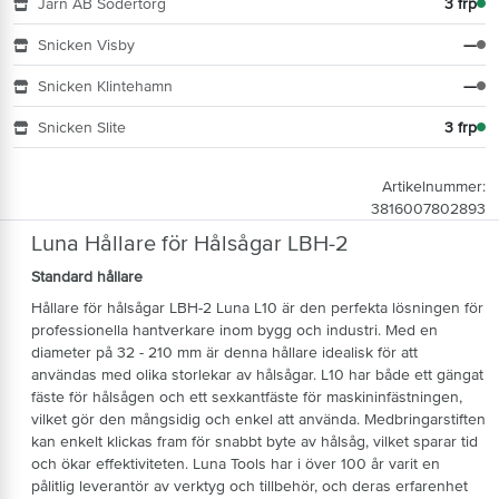
Järn AB Södertorg
3 frp
Snicken Visby
—
Snicken Klintehamn
—
Snicken Slite
3 frp
Artikelnummer:
3816007802893
Luna Hållare för Hålsågar LBH-2
Standard hållare
Hållare för hålsågar LBH-2 Luna L10 är den perfekta lösningen för
professionella hantverkare inom bygg och industri. Med en
diameter på 32 - 210 mm är denna hållare idealisk för att
användas med olika storlekar av hålsågar. L10 har både ett gängat
fäste för hålsågen och ett sexkantfäste för maskininfästningen,
vilket gör den mångsidig och enkel att använda. Medbringarstiften
kan enkelt klickas fram för snabbt byte av hålsåg, vilket sparar tid
och ökar effektiviteten. Luna Tools har i över 100 år varit en
pålitlig leverantör av verktyg och tillbehör, och deras erfarenhet