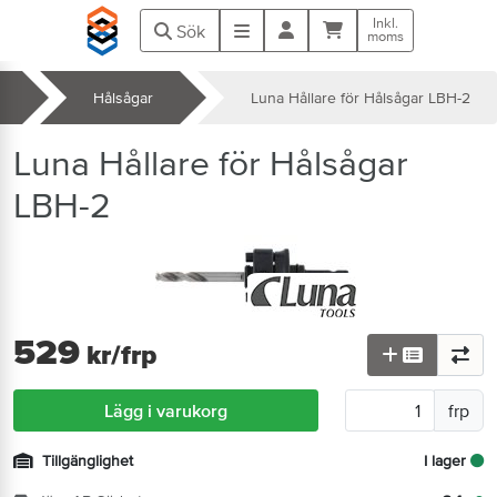
Hoppa till huvudinnehåll
Inkl.
Kundvagn
Meny
Sök
moms
Hålsågar
Luna Hållare för Hålsågar LBH-2
k
Luna Hållare för Hålsågar
LBH-2
529
kr
/frp
Lägg i varukorg
frp
Tillgänglighet
I lager