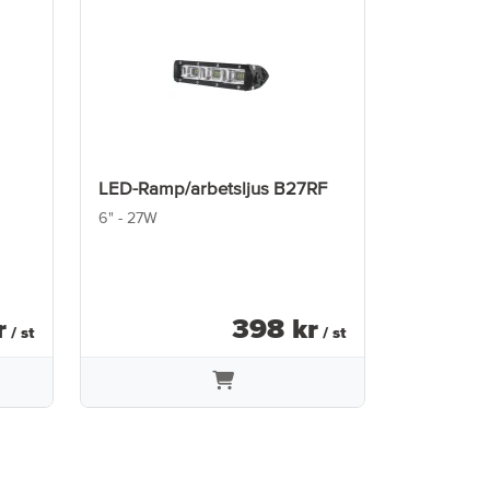
LED-Ramp/arbetsljus B27RF
6" - 27W
r
398
kr
/ st
/ st