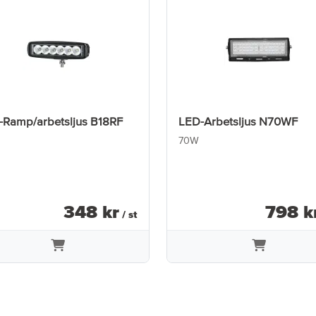
-Ramp/arbetsljus B18RF
LED-Arbetsljus N70WF
70W
348
kr
798
k
/ st