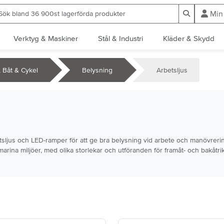
ök bland 36 900st lagerförda produkter
Sök
Min
Verktyg & Maskiner
Stål & Industri
Kläder & Skydd
l, Båt & Cykel
Belysning
Arbetsljus
etsljus och LED-ramper för att ge bra belysning vid arbete och manövreri
ina miljöer, med olika storlekar och utföranden för framåt- och bakåtrikta