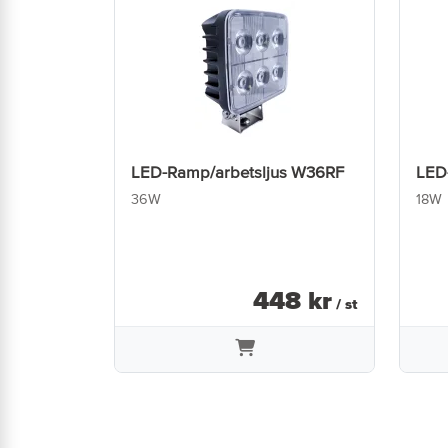
LED-Ramp/arbetsljus W36RF
LED
36W
18W
448
kr
/ st