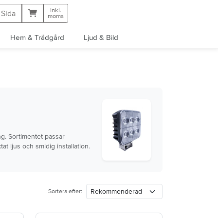
Inkl.
Kundvagn
 Sida
moms
Hem & Trädgård
Ljud & Bild
ng. Sortimentet passar
t ljus och smidig installation.
Sortera efter: