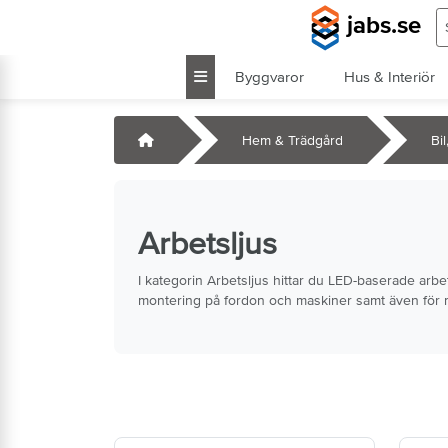
Hoppa till huvudinnehåll
S
jabs.se
Byggvaror
Hus & Interiör
k
Startsida
Hem & Trädgård
Bi
Arbetsljus
I kategorin Arbetsljus hittar du LED-baserade arb
montering på fordon och maskiner samt även för mar