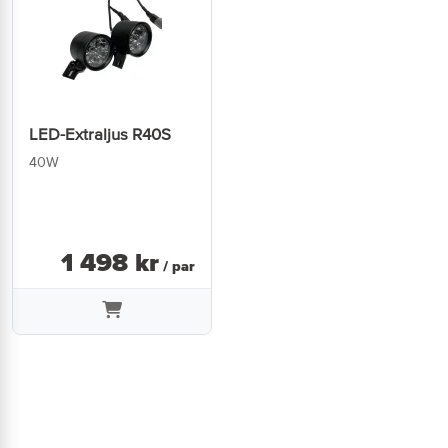
LED-Extraljus R40S
40W
1 498
kr
/ par