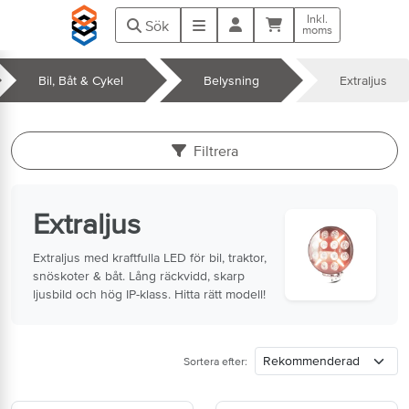
Hoppa till huvudinnehåll
Inkl.
Kundvagn
Meny
Sök
moms
Bil, Båt & Cykel
Belysning
Extraljus
k
Filtrera
Extraljus
Extraljus med kraftfulla LED för bil, traktor,
snöskoter & båt. Lång räckvidd, skarp
ljusbild och hög IP-klass. Hitta rätt modell!
Sortera efter: