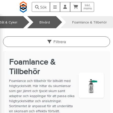
Hoppa till huvudinnehåll
Inkl.
Kundvagn
Meny
Sök
moms
 Båt & Cykel
Bilvård
Foamlance & Tillbehör
k
Filtrera
Foamlance &
Tillbehör
Foamlance och tillbehör för biltvätt med
högtryckstvätt. Här hittar du skumlansar
som ger jämnt och tjockt skum samt
adaptrar och kopplingar för att passa olika
högtryckstvättar och anslutningar.
Sortimentet är anpassat för att underlätta
en skonsam och effektiv förtvätt.