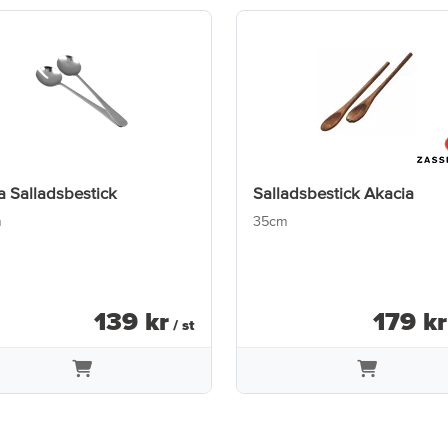
 Salladsbestick
Salladsbestick Akacia
m
35cm
139
kr
179
kr
/ st