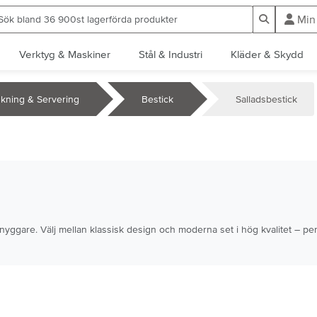
ök bland 36 900st lagerförda produkter
Sök
Min
Verktyg & Maskiner
Stål & Industri
Kläder & Skydd
kning & Servering
Bestick
Salladsbestick
yggare. Välj mellan klassisk design och moderna set i hög kvalitet – perf