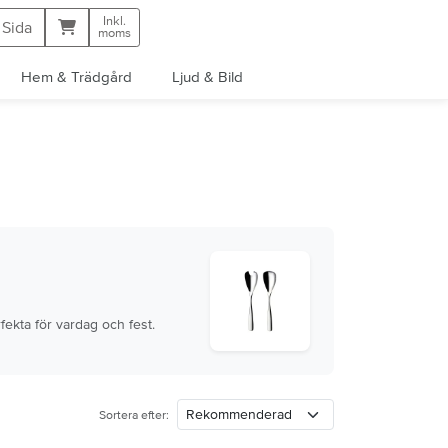
Inkl.
Kundvagn
 Sida
moms
Hem & Trädgård
Ljud & Bild
ekta för vardag och fest.
Sortera efter: