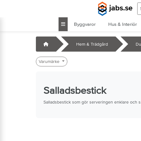
Hoppa till huvudinnehåll
S
jabs.se
Byggvaror
Hus & Interiör
k
Startsida
Hem & Trädgård
Du
Varumärke
Salladsbestick
Salladsbestick som gör serveringen enklare och sn