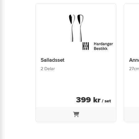
Salladsset
Anna
2 Delar
27c
399
kr
/ set