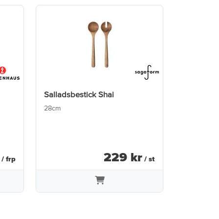
Salladsbestick Shai
28cm
229
kr
/ frp
/ st