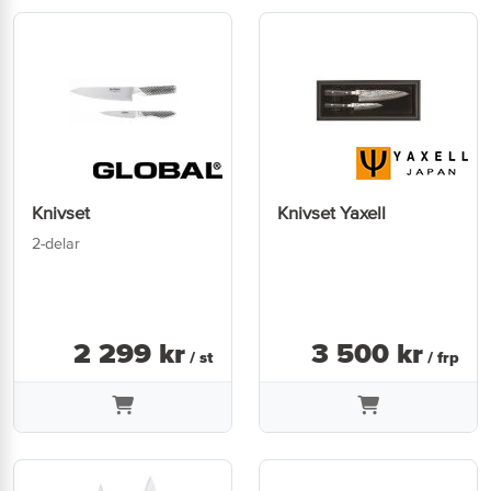
Knivset
Knivset Yaxell
2-delar
2 299
kr
3 500
kr
/ st
/ frp