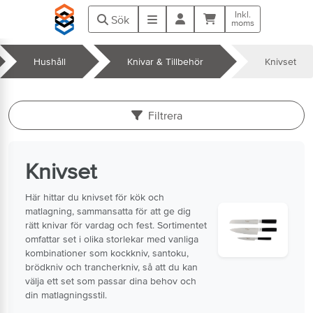
Hoppa till huvudinnehåll
Inkl.
Kundvagn
Meny
Sök
moms
Hushåll
Knivar & Tillbehör
Knivset
k
Filtrera
Knivset
Här hittar du knivset för kök och
matlagning, sammansatta för att ge dig
rätt knivar för vardag och fest. Sortimentet
omfattar set i olika storlekar med vanliga
kombinationer som kockkniv, santoku,
brödkniv och trancherkniv, så att du kan
välja ett set som passar dina behov och
din matlagningsstil.