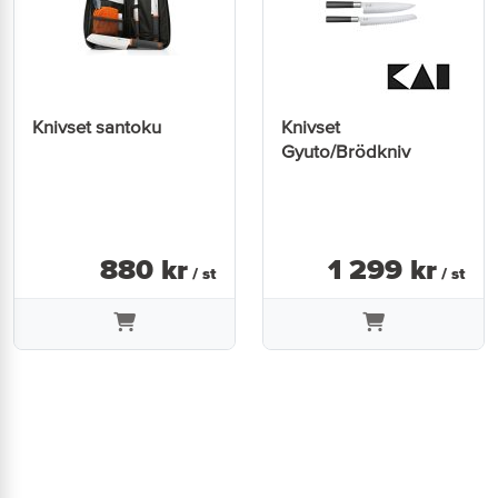
Knivset santoku
Knivset
Gyuto/Brödkniv
880
kr
1 299
kr
/ st
/ st