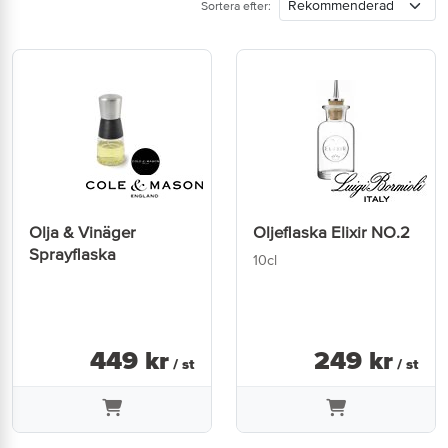
Sortera efter:
Olja & Vinäger
Oljeflaska Elixir NO.2
Sprayflaska
10cl
449
kr
249
kr
/ st
/ st