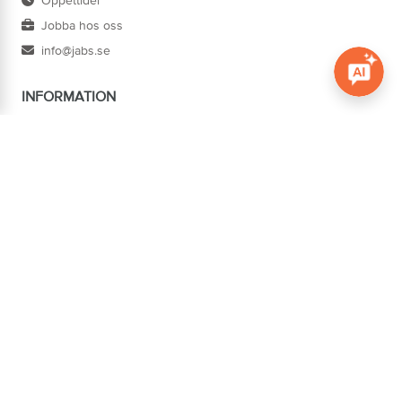
Öppettider
Jobba hos oss
info@jabs.se
INFORMATION
Öppna c
Villkor
Ångra köp
Om oss
Cookies
Tillgänglighet
ADRESS
Järn AB Södertorg
BOX 1174
621 22 VISBY