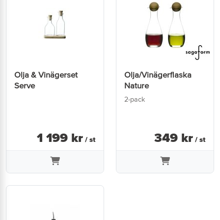
Olja & Vinägerset
Olja/Vinägerflaska
Serve
Nature
2-pack
1 199
kr
349
kr
/ st
/ st