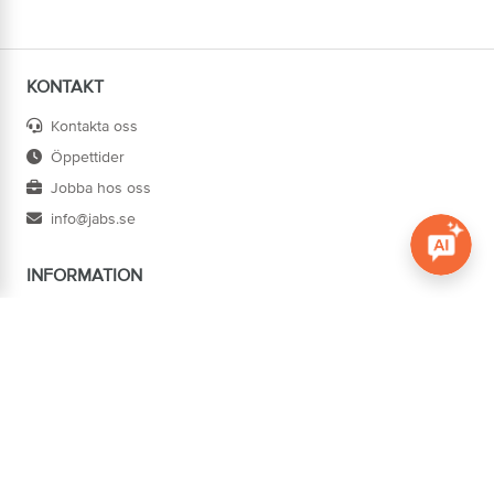
KONTAKT
Kontakta oss
Öppettider
Jobba hos oss
info@jabs.se
INFORMATION
Öppna c
Villkor
Ångra köp
Om oss
Cookies
Tillgänglighet