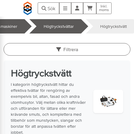
Hoppa till huvudinnehåll
Inkl.
Kundvagn
Meny
Sök
moms
smaskiner
Högtryckstvättar
Högtryckstvätt
k
Filtrera
Högtryckstvätt
I kategorin högtryckstvätt hittar du
effektiva tvättar för rengöring av
exempelvis bil, altan, fasad och andra
utomhusytor. Välj mellan olika kraftnivåer
och utföranden för lättare eller mer
krävande smuts, och komplettera med
tillbehör som munstycken, slangar och
borstar för att anpassa tvätten efter
jobbet.