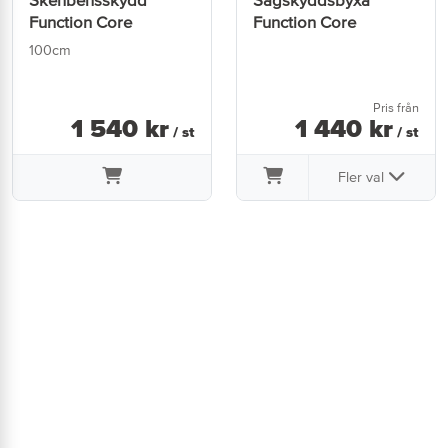
Skenbensskydd
Sågskyddsbyxa
Function Core
Function Core
100cm
Pris från
1 540
kr
1 440
kr
/ st
/ st
Fler val