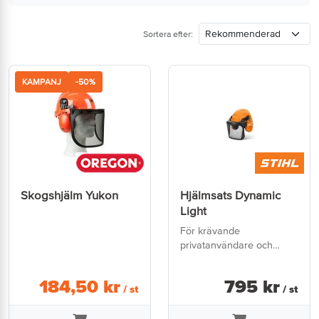
Sortera efter:
KAMPANJ
-50%
Skogshjälm Yukon
Hjälmsats Dynamic
Light
För krävande
privatanvändare och
proffs
184
,
50
kr
795
kr
/ st
/ st