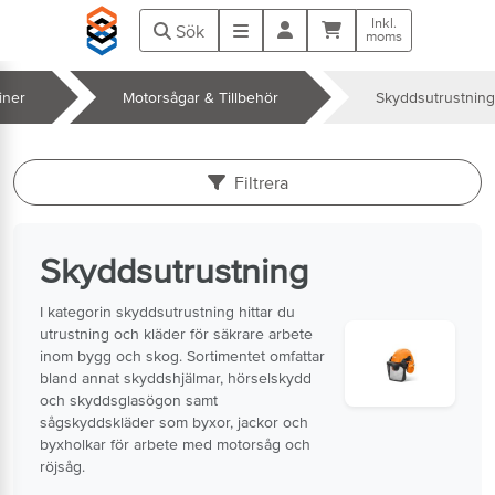
Hoppa till huvudinnehåll
Inkl.
Kundvagn
Meny
Sök
moms
iner
Motorsågar & Tillbehör
Skyddsutrustning
k
Filtrera
Skyddsutrustning
I kategorin skyddsutrustning hittar du
utrustning och kläder för säkrare arbete
inom bygg och skog. Sortimentet omfattar
bland annat skyddshjälmar, hörselskydd
och skyddsglasögon samt
sågskyddskläder som byxor, jackor och
byxholkar för arbete med motorsåg och
röjsåg.