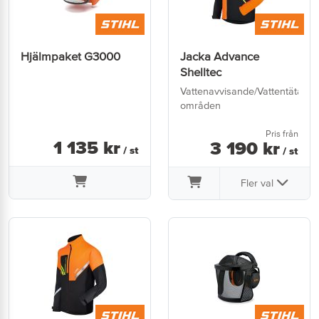
Hjälmpaket G3000
Jacka Advance
Shelltec
Vattenavvisande/Vattentäta
områden
Pris från
1 135
kr
3 190
kr
/ st
/ st
Fler val