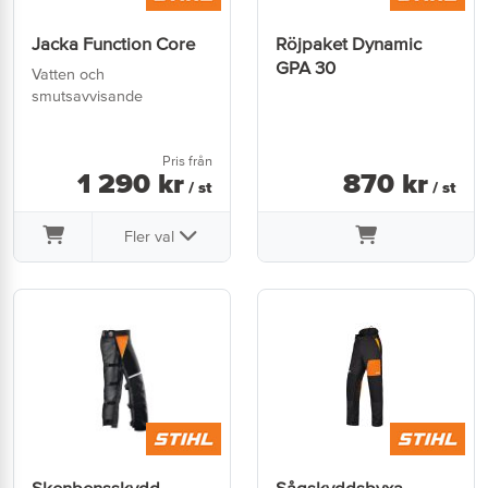
Jacka Function Core
Röjpaket Dynamic
GPA 30
Vatten och
smutsavvisande
Pris från
1 290
kr
870
kr
/ st
/ st
Fler val