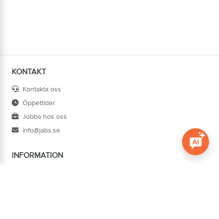
KONTAKT
Kontakta oss
Öppettider
Jobba hos oss
info@jabs.se
INFORMATION
Öppna c
Villkor
Ångra köp
Om oss
Cookies