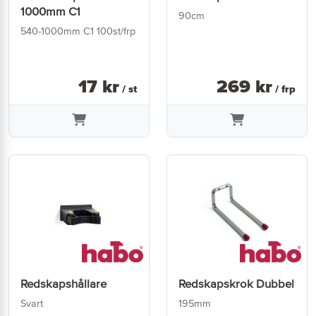
1000mm C1
90cm
540-1000mm C1 100st/frp
17
kr
269
kr
/ st
/ frp
Redskapshållare
Redskapskrok Dubbel
Svart
195mm