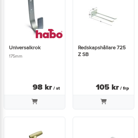
Universalkrok
Redskapshållare 725
Z SB
175mm
98
kr
105
kr
/ st
/ frp