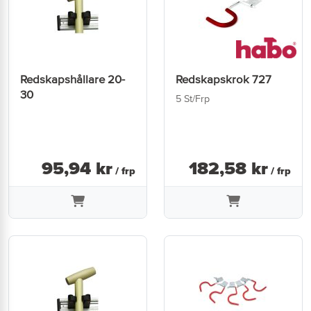
Redskapshållare 20-
Redskapskrok 727
30
5 St/Frp
95
,
94
kr
182
,
58
kr
/ frp
/ frp