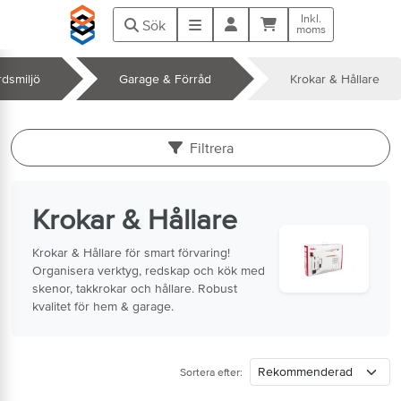
Hoppa till huvudinnehåll
Inkl.
Kundvagn
Meny
Sök
moms
dsmiljö
Garage & Förråd
Krokar & Hållare
k
Filtrera
Krokar & Hållare
Krokar & Hållare för smart förvaring!
Organisera verktyg, redskap och kök med
skenor, takkrokar och hållare. Robust
kvalitet för hem & garage.
Sortera efter: