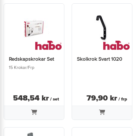
Redskapskrokar Set
Skolkrok Svart 1020
15 Krokar/Frp
548
,
54
kr
79
,
90
kr
/ set
/ frp