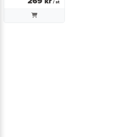
269
kr
/ st