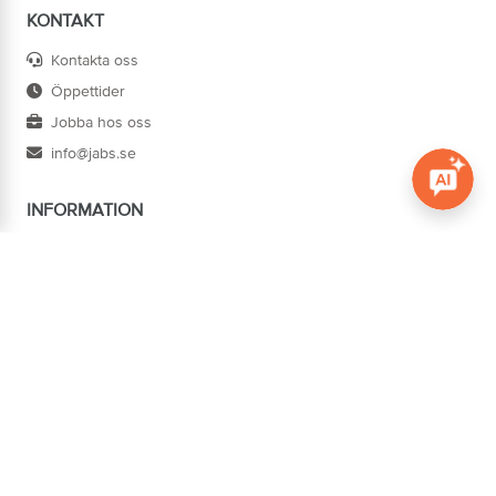
KONTAKT
Kontakta oss
Öppettider
Jobba hos oss
info@jabs.se
INFORMATION
Öppna c
Villkor
Ångra köp
Om oss
Cookies
Tillgänglighet
ADRESS
Järn AB Södertorg