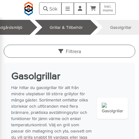
Hoppa till huvudinnehåll
Inkl.
Kundvagn
Meny
Sök
moms
ädgårdsmiljö
Grillar & Tillbehör
Gasolgrillar
k
Filtrera
Gasolgrillar
Här hittar du gasolgrillar för allt från
mindre uteplatser till större grillytor för
många gäster. Sortimentet omfattar olika
storlekar och utföranden med flera
brännare, praktiska avställningsytor och
funktioner för jämn värme och enkel
temperaturkontroll. Välj en grill som
passar din matlagning och yta, oavsett om
du vill grilla snabbt till vardags eller laga