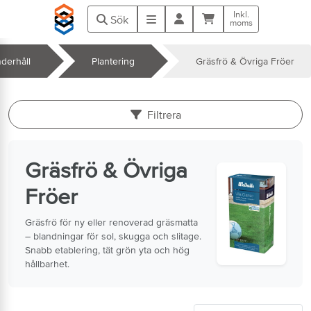
Hoppa till huvudinnehåll
Inkl.
Kundvagn
Meny
Sök
moms
derhåll
Plantering
Gräsfrö & Övriga Fröer
k
Filtrera
Gräsfrö & Övriga
Fröer
Gräsfrö för ny eller renoverad gräsmatta
– blandningar för sol, skugga och slitage.
Snabb etablering, tät grön yta och hög
hållbarhet.