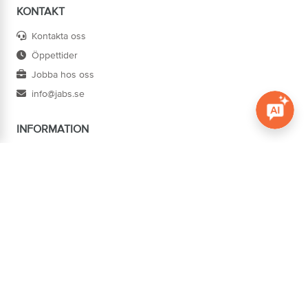
KONTAKT
Kontakta oss
Öppettider
Jobba hos oss
info@jabs.se
INFORMATION
Öppna c
Villkor
Ångra köp
Om oss
Cookies
Tillgänglighet
ADRESS
Järn AB Södertorg
BOX 1174