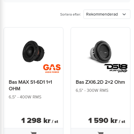
Sortera efter:
Bas MAX S1-6D1 1+1
Bas ZXI6.2D 2+2 Ohm
OHM
6,5" - 300W RMS
6,5" - 400W RMS
1 298
kr
1 590
kr
/ st
/ st