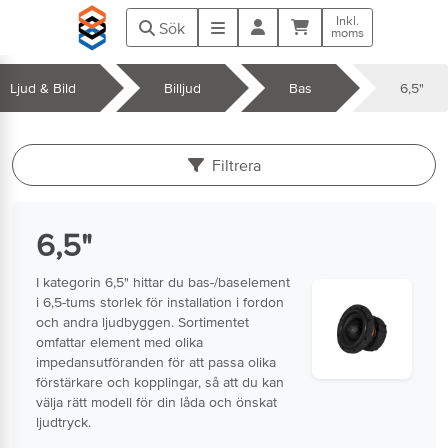
Hoppa till huvudinnehåll
Inkl.
Kundvagn
Meny
Sök
moms
Ljud & Bild
Billjud
Bas
6,5"
k
Filtrera
6,5"
I kategorin 6,5" hittar du bas-/baselement
i 6,5-tums storlek för installation i fordon
och andra ljudbyggen. Sortimentet
omfattar element med olika
impedansutföranden för att passa olika
förstärkare och kopplingar, så att du kan
välja rätt modell för din låda och önskat
ljudtryck.