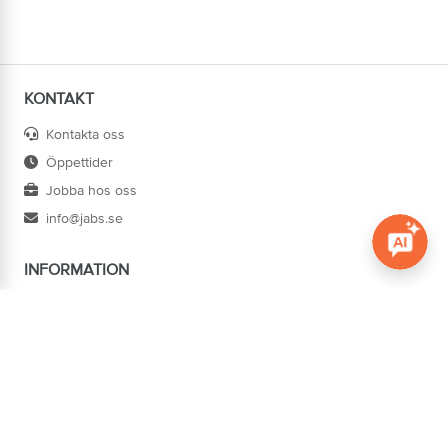
KONTAKT
Kontakta oss
Öppettider
Jobba hos oss
info@jabs.se
INFORMATION
Öppna c
Villkor
Ångra köp
Om oss
Cookies
Tillgänglighet