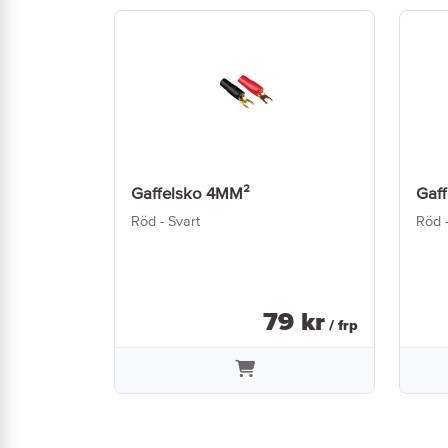
Gaffelsko 4MM²
Gaf
Röd - Svart
Röd -
79
kr
/ frp