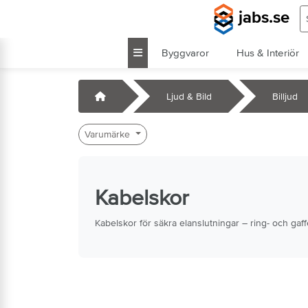
Hoppa till huvudinnehåll
S
jabs.se
Byggvaror
Hus & Interiör
k
Startsida
Ljud & Bild
Billjud
Varumärke
Kabelskor
Kabelskor för säkra elanslutningar – ring- och gaff