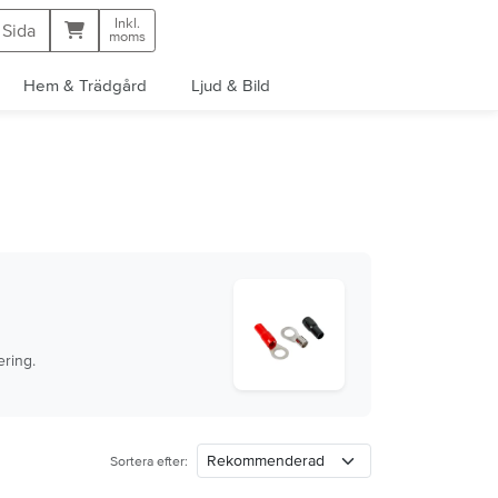
Inkl.
Kundvagn
 Sida
moms
Hem & Trädgård
Ljud & Bild
ering.
Sortera efter: