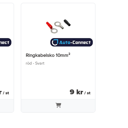
Ringkabelsko 10mm²
röd - Svart
r
9
kr
/ st
/ st