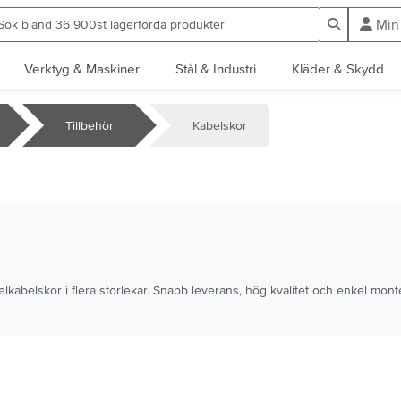
ök bland 36 900st lagerförda produkter
Sök
Min
Verktyg & Maskiner
Stål & Industri
Kläder & Skydd
Tillbehör
Kabelskor
elkabelskor i flera storlekar. Snabb leverans, hög kvalitet och enkel mont