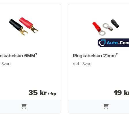
felkabelsko 6MM²
Ringkabelsko 21mm²
 Svart
röd - Svart
35
kr
19
k
/ frp