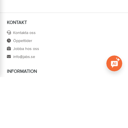
KONTAKT
Kontakta oss
Öppettider
Jobba hos oss
info@jabs.se
INFORMATION
Öppna c
Villkor
Ångra köp
Om oss
Cookies
Tillgänglighet