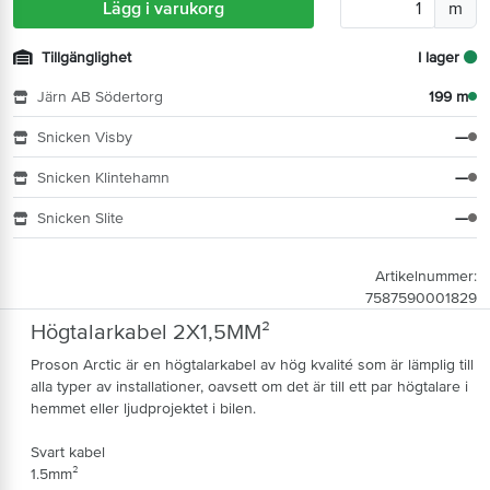
Lägg i varukorg
m
Tillgänglighet
I lager
Järn AB Södertorg
199 m
Snicken Visby
—
Snicken Klintehamn
—
Snicken Slite
—
Artikelnummer:
7587590001829
Högtalarkabel 2X1,5MM²
Proson Arctic är en högtalarkabel av hög kvalité som är lämplig till
alla typer av installationer, oavsett om det är till ett par högtalare i
hemmet eller ljudprojektet i bilen.
Svart kabel
1.5mm²