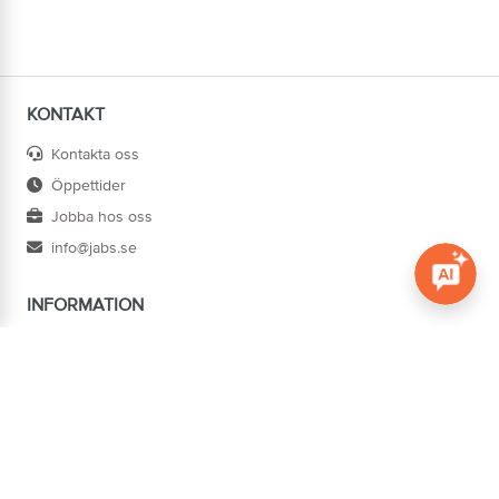
KONTAKT
Kontakta oss
Öppettider
Jobba hos oss
info@jabs.se
INFORMATION
Öppna c
Villkor
Ångra köp
Om oss
Cookies
Tillgänglighet