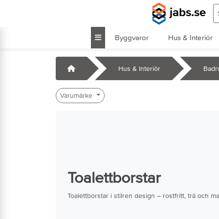
Hoppa till huvudinnehåll
S
jabs.se
Byggvaror
Hus & Interiör
k
Startsida
Hus & Interiör
Badr
Varumärke
Toalettborstar
Toalettborstar i stilren design – rostfritt, trä oc