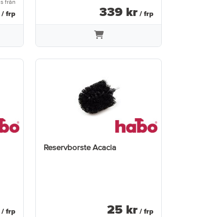
is från
339
kr
/ frp
/ frp
Reservborste Acacia
25
kr
/ frp
/ frp