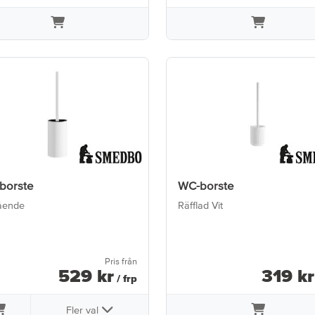
borste
WC-borste
tående
Räfflad Vit
Pris från
529
kr
319
kr
/ frp
Fler val