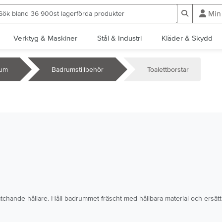
ök bland 36 900st lagerförda produkter
Sök
Min
Verktyg & Maskiner
Stål & Industri
Kläder & Skydd
um
Badrumstillbehör
Toalettborstar
h matchande hållare. Håll badrummet fräscht med hållbara material och ersät