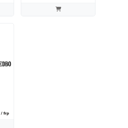
/ frp