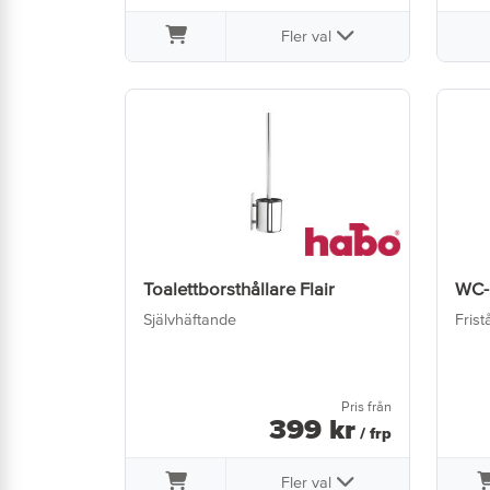
Fler val
Toalettborsthållare Flair
WC-
Självhäftande
Fris
Pris från
399
kr
/ frp
Fler val