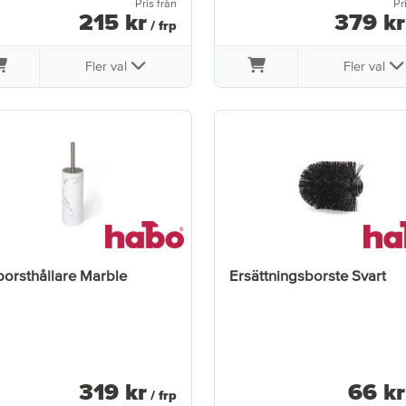
Pris från
Pr
215
kr
379
kr
/ frp
Fler val
Fler val
orsthållare Marble
Ersättningsborste Svart
319
kr
66
kr
/ frp