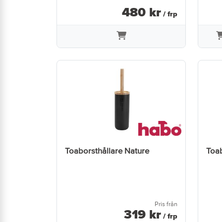
480
kr
/ frp
Toaborsthållare Nature
Toab
Pris från
319
kr
/ frp