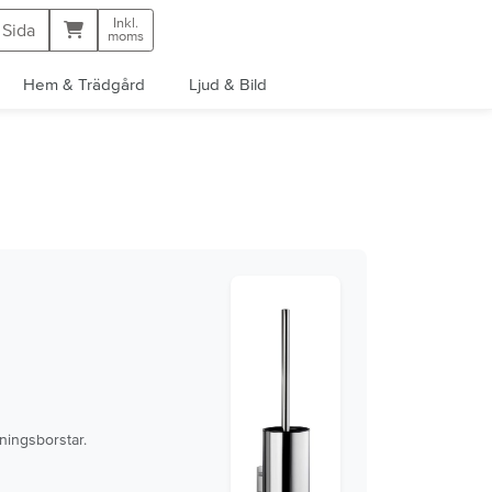
Inkl.
Kundvagn
 Sida
moms
Hem & Trädgård
Ljud & Bild
tningsborstar.