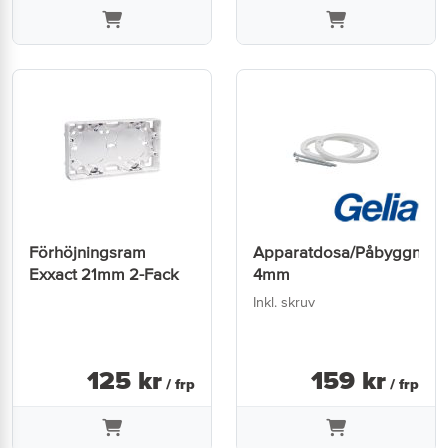
Förhöjningsram
Apparatdosa/Påbyggnads
Exxact 21mm 2-Fack
4mm
Inkl. skruv
125
kr
159
kr
/ frp
/ frp