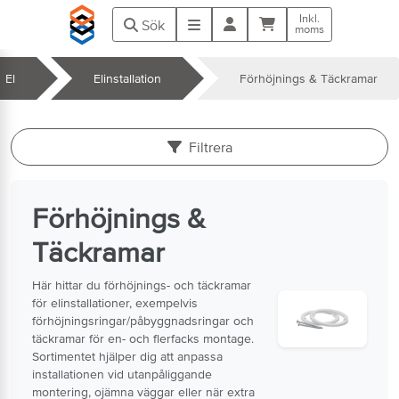
Hoppa till huvudinnehåll
Inkl.
Kundvagn
Meny
Sök
moms
El
Elinstallation
Förhöjnings & Täckramar
k
Filtrera
Förhöjnings &
Täckramar
Här hittar du förhöjnings- och täckramar
för elinstallationer, exempelvis
förhöjningsringar/påbyggnadsringar och
täckramar för en- och flerfacks montage.
Sortimentet hjälper dig att anpassa
installationen vid utanpåliggande
montering, ojämna väggar eller när extra