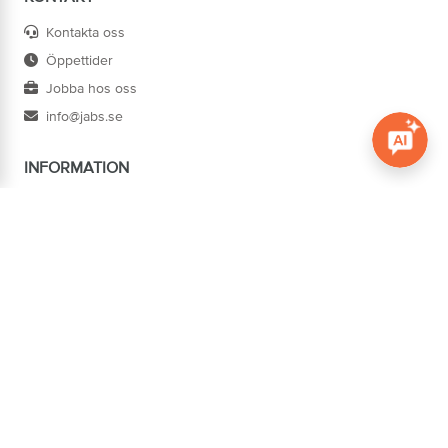
Kontakta oss
Öppettider
Jobba hos oss
info@jabs.se
INFORMATION
Öppna c
Villkor
Ångra köp
Om oss
Cookies
Tillgänglighet
ADRESS
Järn AB Södertorg
BOX 1174