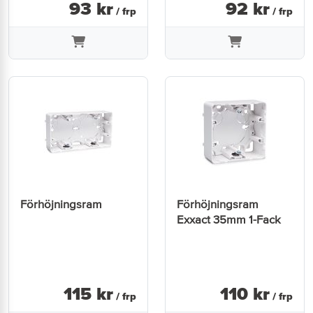
93
kr
92
kr
/ frp
/ frp
Förhöjningsram
Förhöjningsram
Exxact 35mm 1-Fack
115
kr
110
kr
/ frp
/ frp