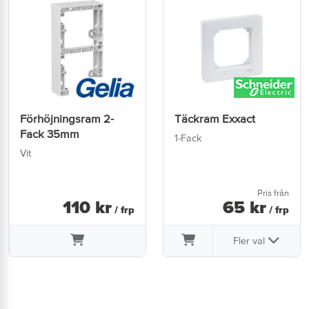
Förhöjningsram 2-
Täckram Exxact
Fack 35mm
1-Fack
Vit
Pris från
110
kr
65
kr
/ frp
/ frp
Fler val