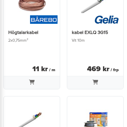
Högtalarkabel
kabel EXLQ 3G15
2x0,75mm²
Vit 10m
11
kr
469
kr
/ m
/ frp