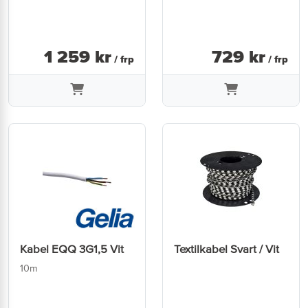
1 259
kr
729
kr
/ frp
/ frp
Kabel EQQ 3G1,5 Vit
Textilkabel Svart / Vit
10m