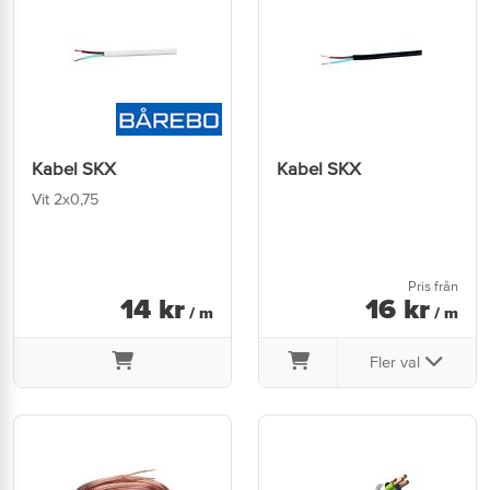
Kabel SKX
Kabel SKX
Vit 2x0,75
Pris från
14
kr
16
kr
/ m
/ m
Fler val