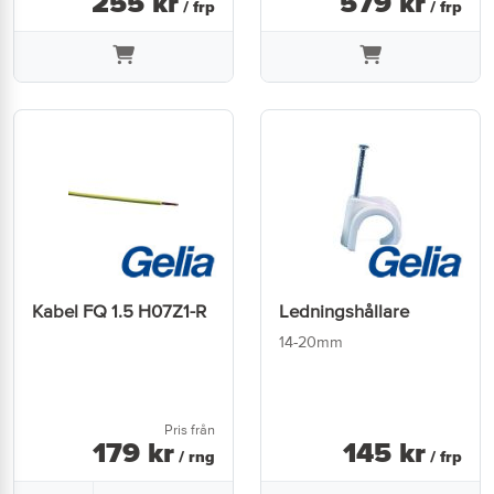
255
kr
579
kr
/ frp
/ frp
Kabel FQ 1.5 H07Z1-R
Ledningshållare
14-20mm
Pris från
179
kr
145
kr
/ rng
/ frp