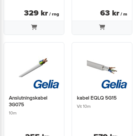
329
kr
63
kr
/ rng
/ m
Anslutningskabel
kabel EQLQ 5G15
3G075
Vit 10m
10m