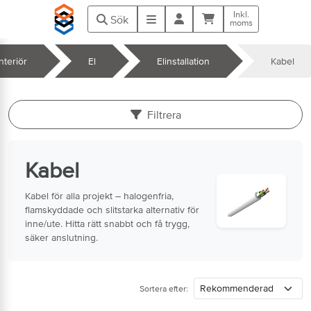
Hoppa till huvudinnehåll
Inkl.
Kundvagn
Meny
Sök
moms
nteriör
El
Elinstallation
Kabel
k
Filtrera
Kabel
Kabel för alla projekt – halogenfria,
flamskyddade och slitstarka alternativ för
inne/ute. Hitta rätt snabbt och få trygg,
säker anslutning.
Sortera efter: