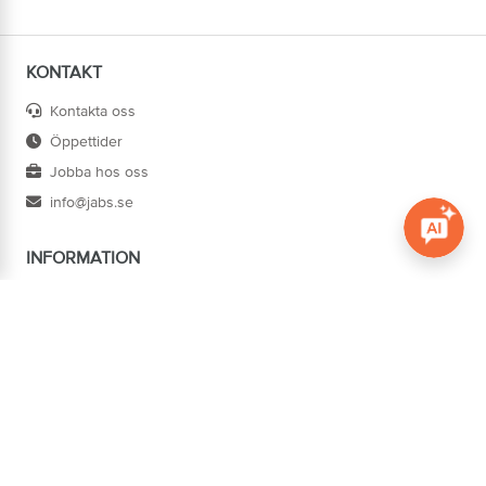
KONTAKT
Kontakta oss
Öppettider
Jobba hos oss
info@jabs.se
INFORMATION
Öppna c
Villkor
Ångra köp
Om oss
Cookies
Tillgänglighet
ADRESS