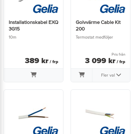
Installationskabel EXQ
Golvvärme Cable Kit
3G15
200
10m
Termostat medföljer
Pris från
389
kr
3 099
kr
/ frp
/ frp
Fler val