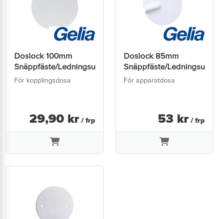
Doslock 100mm
Doslock 85mm
Snäppfäste/Ledningsuttag
Snäppfäste/Ledningsuttag
För kopplingsdosa
För apparatdosa
29
,
90
kr
53
kr
/ frp
/ frp