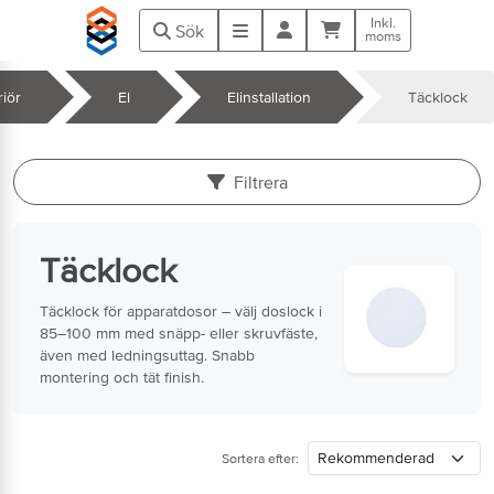
Hoppa till huvudinnehåll
Inkl.
Kundvagn
Meny
Sök
moms
riör
El
Elinstallation
Täcklock
k
Filtrera
Täcklock
Täcklock för apparatdosor – välj doslock i
85–100 mm med snäpp- eller skruvfäste,
även med ledningsuttag. Snabb
montering och tät finish.
Sortera efter: