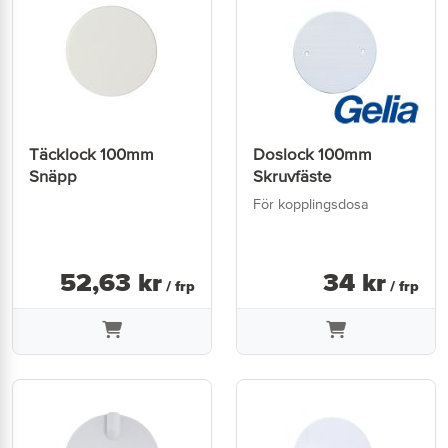
Täcklock 100mm
Doslock 100mm
Snäpp
Skruvfäste
För kopplingsdosa
52
,
63
kr
34
kr
/ frp
/ frp