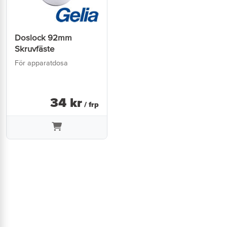
Doslock 92mm
Skruvfäste
För apparatdosa
34
kr
/ frp