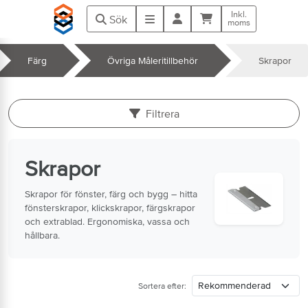
Hoppa till huvudinnehåll
Inkl.
Kundvagn
Meny
Sök
moms
Färg
Övriga Måleritillbehör
Skrapor
k
Filtrera
Skrapor
Skrapor för fönster, färg och bygg – hitta
fönsterskrapor, klickskrapor, färgskrapor
och extrablad. Ergonomiska, vassa och
hållbara.
Sortera efter: