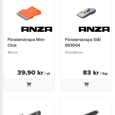
Fönsterskrapa Mini-
Fönsterskrapa Stål
Click
663004
40mm
100x40mm
39
,
90
kr
83
kr
/ st
/ frp