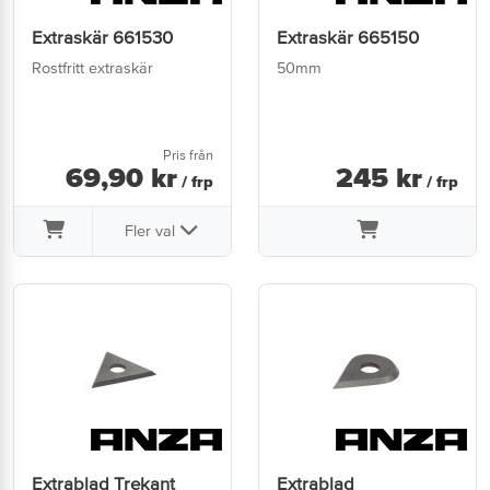
Extraskär 661530
Extraskär 665150
Rostfritt extraskär
50mm
Pris från
69
,
90
kr
245
kr
/ frp
/ frp
Fler val
Extrablad Trekant
Extrablad