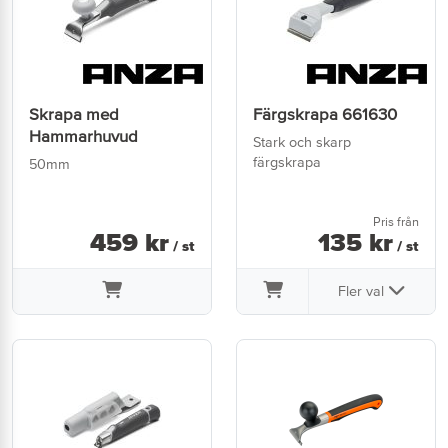
Skrapa med
Färgskrapa 661630
Hammarhuvud
Stark och skarp
färgskrapa
50mm
Pris från
459
kr
135
kr
/ st
/ st
Fler val