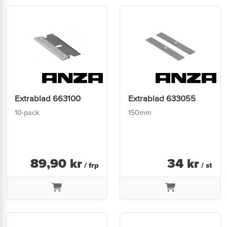
Extrablad 663100
Extrablad 633055
10-pack
150mm
89
,
90
kr
34
kr
/ frp
/ st