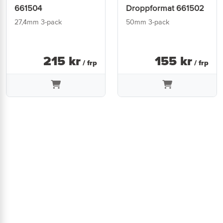
661504
Droppformat 661502
27,4mm 3-pack
50mm 3-pack
215
kr
155
kr
/ frp
/ frp