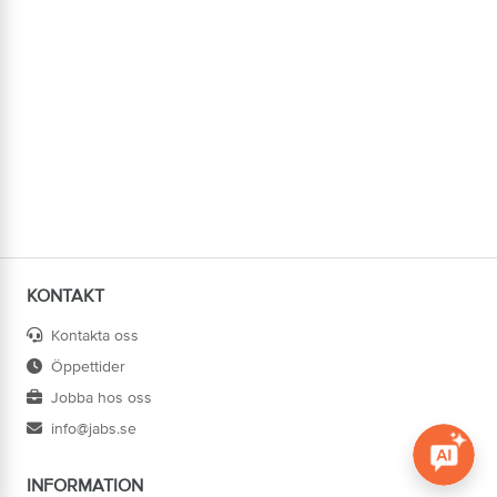
KONTAKT
Kontakta oss
Öppettider
Jobba hos oss
info@jabs.se
INFORMATION
Öppna c