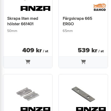
Skrapa liten med
Färgskrapa 665
hölster 661401
ERGO
50mm
65mm
409
kr
539
kr
/ st
/ st