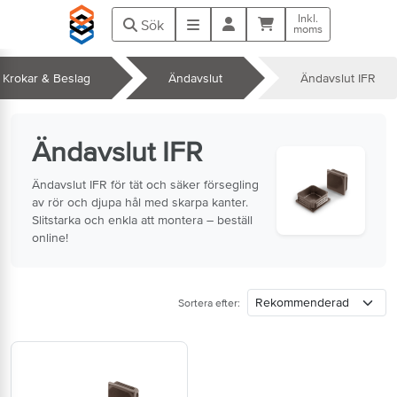
Hoppa till huvudinnehåll
Inkl.
Kundvagn
Meny
Sök
moms
Krokar & Beslag
Ändavslut
Ändavslut IFR
k
Ändavslut IFR
Ändavslut IFR för tät och säker försegling
av rör och djupa hål med skarpa kanter.
Slitstarka och enkla att montera – beställ
online!
Sortera efter: