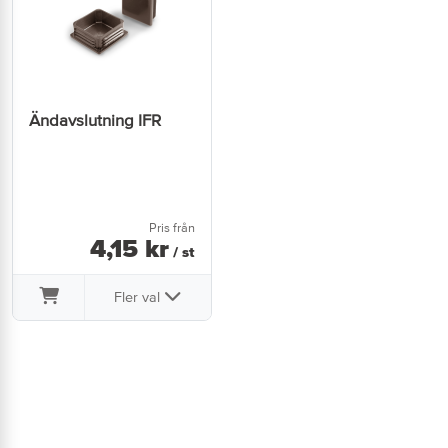
Ändavslutning IFR
Pris från
4
,
15
kr
/ st
Fler val