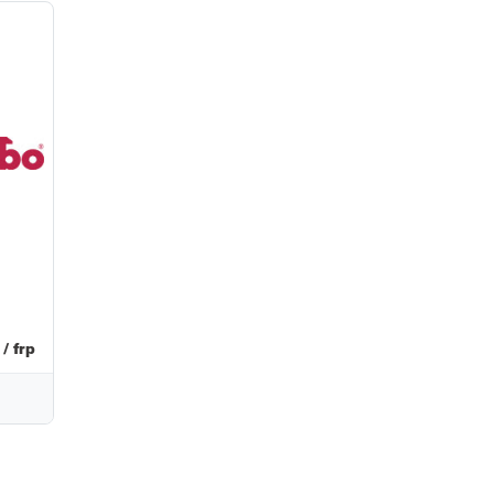
/ frp