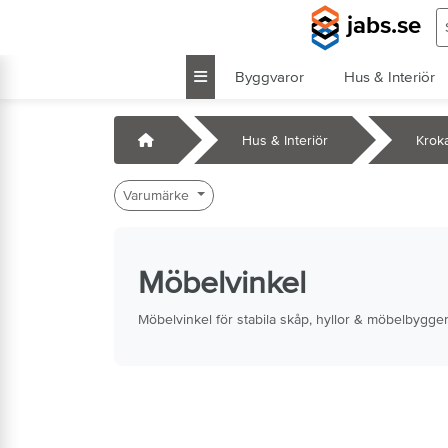
Hoppa till huvudinnehåll
S
jabs.se
Byggvaror
Hus & Interiör
k
Startsida
Hus & Interiör
Krok
Varumärke
Möbelvinkel
Möbelvinkel för stabila skåp, hyllor & möbelbyggen.