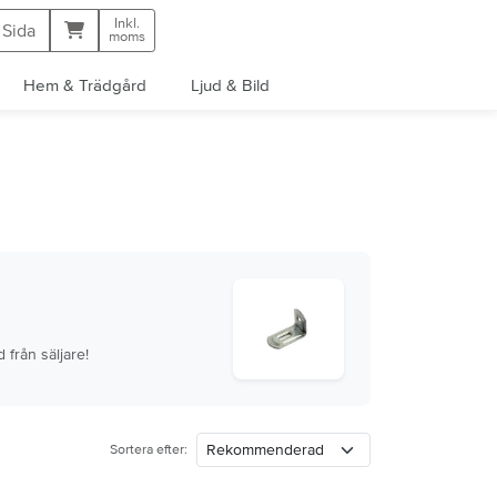
Inkl.
Kundvagn
 Sida
moms
Hem & Trädgård
Ljud & Bild
 från säljare!
Sortera efter: