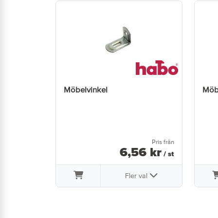
Möbelvinkel
Möb
Pris från
6
,
56
kr
/ st
Fler val