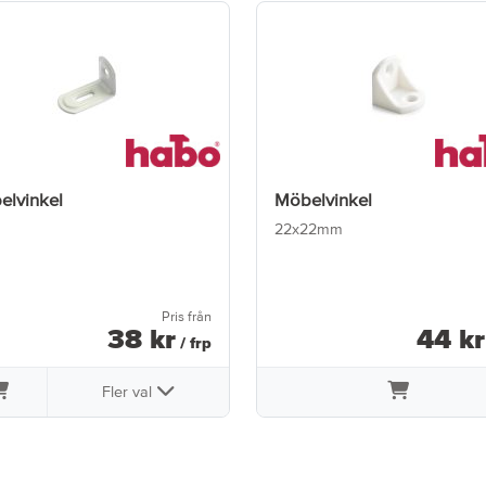
elvinkel
Möbelvinkel
22x22mm
Pris från
38
kr
44
kr
/ frp
Fler val