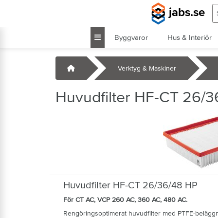
Hoppa till huvudinnehåll
S
jabs.se
Byggvaror
Hus & Interiör
k
Startsida
Verktyg & Maskiner
Huvudfilter HF-CT 26/
Huvudfilter HF-CT 26/36/48 HP
För CT AC, VCP 260 AC, 360 AC, 480 AC.
Rengöringsoptimerat huvudfilter med PTFE-beläggn