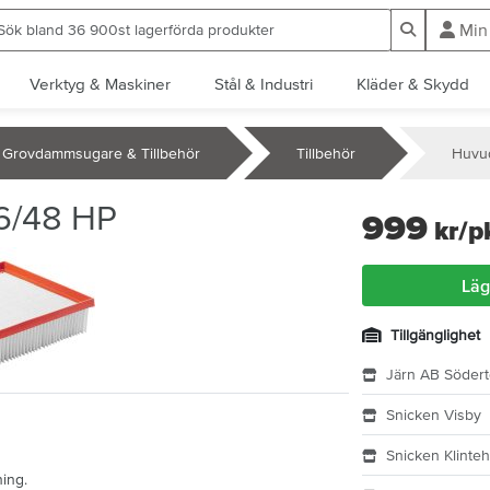
ök bland 36 900st lagerförda produkter
Sök
Min
Verktyg & Maskiner
Stål & Industri
Kläder & Skydd
Grovdammsugare & Tillbehör
Tillbehör
Huvud
36/48 HP
999
kr
/p
Läg
Tillgänglighet
Järn AB Södert
Snicken Visby
Snicken Klinte
ing.