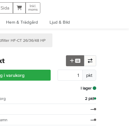
Inkl.
Kundvagn
 Sida
moms
Hem & Trädgård
Ljud & Bild
filter HF-CT 26/36/48 HP
kt
g i varukorg
pkt
I lager
org
2 pkt
—
hamn
—