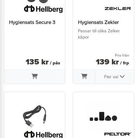
Hygiensats Secure 3
Hygiensats Zekler
Passar till olika Zelker
kåpor
Pris från
135
kr
139
kr
/ pås
/ frp
Fler val