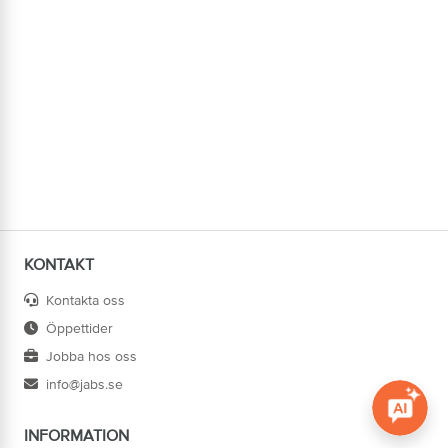
KONTAKT
Kontakta oss
Öppettider
Jobba hos oss
info@jabs.se
INFORMATION
Öppna c