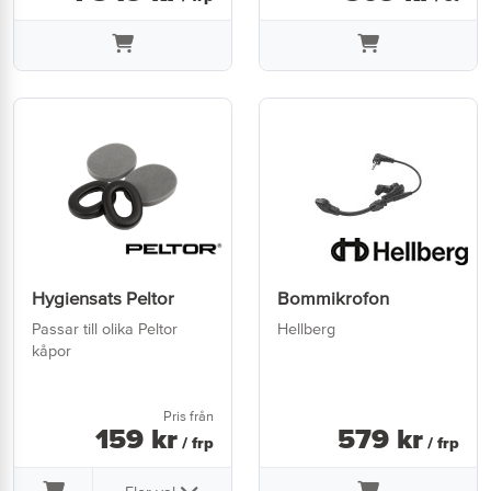
Hygiensats Peltor
Bommikrofon
Passar till olika Peltor
Hellberg
kåpor
Pris från
159
kr
579
kr
/ frp
/ frp