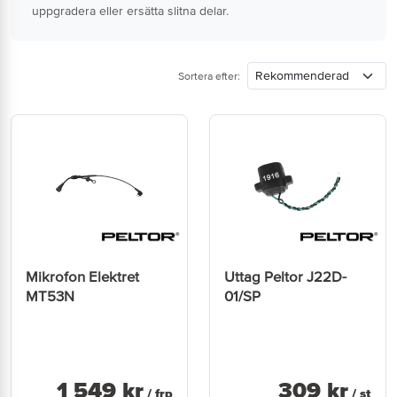
uppgradera eller ersätta slitna delar.
Sortera efter:
Mikrofon Elektret
Uttag Peltor J22D-
MT53N
01/SP
1 549
kr
309
kr
/ frp
/ st