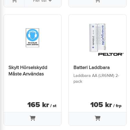
Fler val
Skylt Hörselskydd
Batteri Laddbara
Måste Användas
Laddbara AA (LR6NM) 2-
pack
165
kr
105
kr
/ st
/ frp