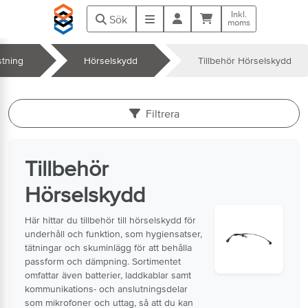
Hoppa till huvudinnehåll
Inkl.
Kundvagn
Meny
Sök
moms
stning
Hörselskydd
Tillbehör Hörselskydd
k
Filtrera
Tillbehör
Hörselskydd
Här hittar du tillbehör till hörselskydd för
underhåll och funktion, som hygiensatser,
tätningar och skuminlägg för att behålla
passform och dämpning. Sortimentet
omfattar även batterier, laddkablar samt
kommunikations- och anslutningsdelar
som mikrofoner och uttag, så att du kan