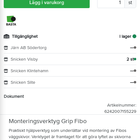
Lägg i varukorg
st
Tillgänglighet
I lager
Järn AB Södertorg
—
Snicken Visby
2 st
Snicken Klintehamn
—
Snicken Slite
—
Dokument
Artikelnummer:
6242007155229
Monteringsverktyg Grip Fibo
Praktiskt hjälpverktyg som underlättar vid montering av Fibos
väggskivor. Verktyget är framtaget för att göra lyftet av skivorna