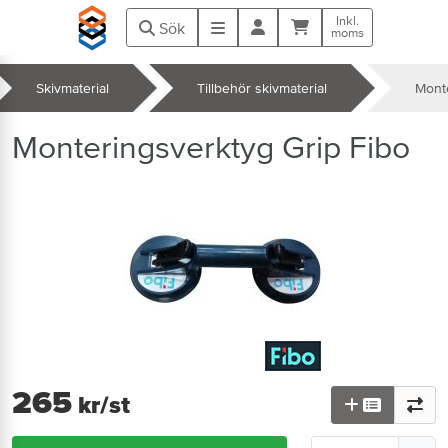
Hoppa till huvudinnehåll
Inkl.
Kundvagn
Meny
Sök
moms
Skivmaterial
Tillbehör skivmaterial
Monte
k
Monteringsverktyg Grip Fibo
265
kr
/st