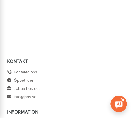
KONTAKT
Kontakta oss
Öppettider
Jobba hos oss
info@jabs.se
INFORMATION
Öppna c
Villkor
Ångra köp